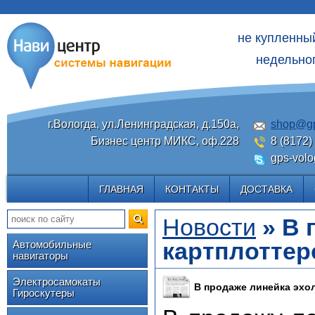
не купленны
недельног
г.Вологда, ул.Ленинградская, д.150а,
shop@gp
Бизнес центр МИКС, оф.228
8 (8172)
gps-volo
ГЛАВНАЯ
КОНТАКТЫ
ДОСТАВКА
Новости
» В 
картплотте
Автомобильные
навигаторы
Электросамокаты
В продаже линейка эхо
Гироскутеры