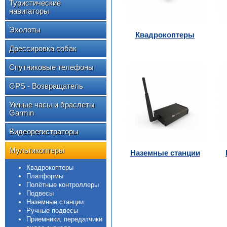
Туристические
навигаторы
Эхолоты
Квадрокоптеры
Дрессировка собак
Спутниковые телефоны
GPS - Возвращатель
Умные часы и браслеты
Garmin
Видеорегистраторы
Мультикоптеры
Наземные станции
Квадрокоптеры
Платформы
Полётные контроллеры
Подвесы
Наземные станции
Ручные подвесы
Приемники, передатчики