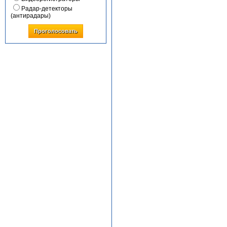
Радар-детекторы
(антирадары)
Проголосовать