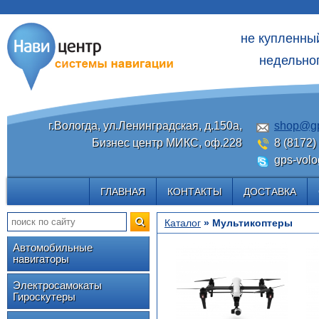
не купленны
недельног
г.Вологда, ул.Ленинградская, д.150а,
shop@gp
Бизнес центр МИКС, оф.228
8 (8172)
gps-volo
ГЛАВНАЯ
КОНТАКТЫ
ДОСТАВКА
Каталог
» Мультикоптеры
Автомобильные
навигаторы
Электросамокаты
Гироскутеры