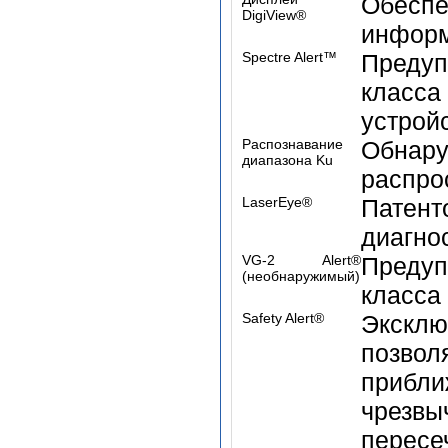
Обеспе
DigiView®
инфор
Spectre Alert™
Предуп
класс
устройс
Распознавание
Обнар
диапазона Ku
распро
LaserEye®
Пате
диагно
VG-2 Alert®
Предуп
(необнаружимый)
класса
Safety Alert®
Экскл
позво
приб
чрезвы
пересеч