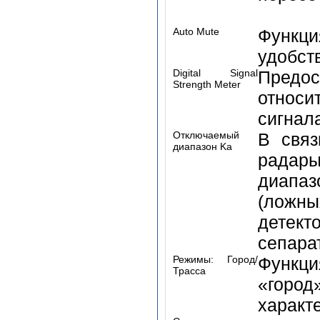
Auto Mute
Функци
удобст
Digital Signal
Предо
Strength Meter
относи
сигнал
Отключаемый
В связ
диапазон Ka
радар
диапа
(ложны
детек
сепара
Режимы: Город/
Функци
Трасса
«город
характ