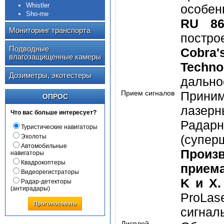
Whistler
особен
Sho-me
RU 86
Мониторинг транспорта
постр
Подводные
Cobra
влагозащищенные камеры
Techno
Дозиметры, экотестеры
дально
Прием сигналов
Приним
ОПРОС
лазер
Что вас больше интересует?
Радарн
Туристические навигаторы
(супе
Эхолоты
Автомобильные
Произ
навигаторы
Квадрокоптеры
приема
Видеорегистраторы
K и X
Радар-детекторы
(антирадары)
ProLas
Проголосовать
сигналы
Дисплей