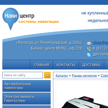
не купленны
недельног
г.Вологда, ул.Ленинградская, д.150а,
shop@gp
Бизнес центр МИКС, оф.228
8 (8172)
gps-volo
ГЛАВНАЯ
КОНТАКТЫ
ДОСТАВКА
Каталог
»
Радар-детектор
»
Cob
Автомобильные
навигаторы
Электросамокаты
Гироскутеры