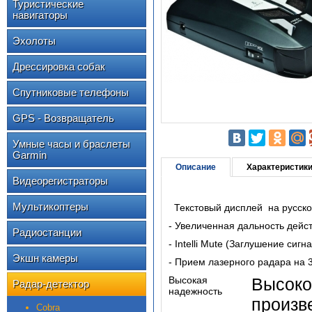
Туристические
навигаторы
Эхолоты
Дрессировка собак
Спутниковые телефоны
GPS - Возвращатель
Умные часы и браслеты
Garmin
Описание
Характеристик
Видеорегистраторы
Мультикоптеры
Текстовый дисплей на русско
- Увеличенная дальность дейс
Радиостанции
- Intelli Mute (Заглушение сиг
Экшн камеры
- Прием лазерного радара на
Высокая
Высо
Радар-детектор
надежность
произ
Cobra