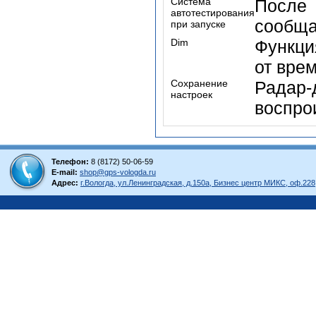
Система
После
автотестирования
сообщае
при запуске
Dim
Функци
от врем
Сохранение
Радар
настроек
воспро
Телефон:
8 (8172) 50-06-59
E-mail:
shop@gps-vologda.ru
Адрес:
г.Вологда, ул.Ленинградская, д.150а, Бизнес центр МИКС, оф.228