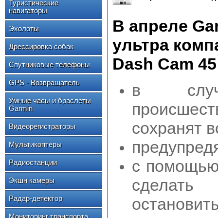
Туристические
навигаторы
В апреле Ga
Эхолоты
ультра комп
Дрессировка собак
Dash Cam 45
Спутниковые телефоны
GPS - Возвращатель
в случа
Умные часы и браслеты
происшес
Garmin
сохранят 
Видеорегистраторы
предупредя
Мультикоптеры
с помощью
Радиостанции
сделать
Экшн камеры
Радар-детектор
остановит
Мониторинг транспорта