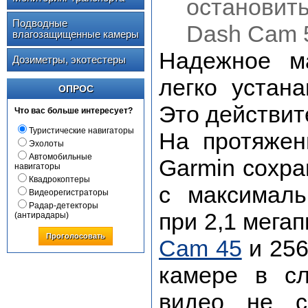
остановит
Подводные
Dash Cam 5
влагозащищенные камеры
Надежное ма
Дозиметры, экотестеры
легко устана
ОПРОС
Это действит
Что вас больше интересует?
Туристические навигаторы
На протяжен
Эхолоты
Автомобильные
Garmin сохра
навигаторы
Квадрокоптеры
с максимал
Видеорегистраторы
Радар-детекторы
при 2,1 мега
(антирадары)
Проголосовать
Cam 45
и 256
камере в с
видео не с