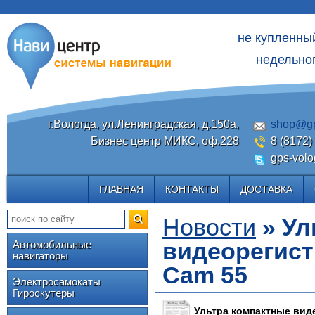
не купленны
недельног
г.Вологда, ул.Ленинградская, д.150а,
shop@gp
Бизнес центр МИКС, оф.228
8 (8172)
gps-volo
ГЛАВНАЯ
КОНТАКТЫ
ДОСТАВКА
Новости
» Ул
видеорегист
Автомобильные
навигаторы
Cam 55
Электросамокаты
Гироскутеры
Ультра компактные вид