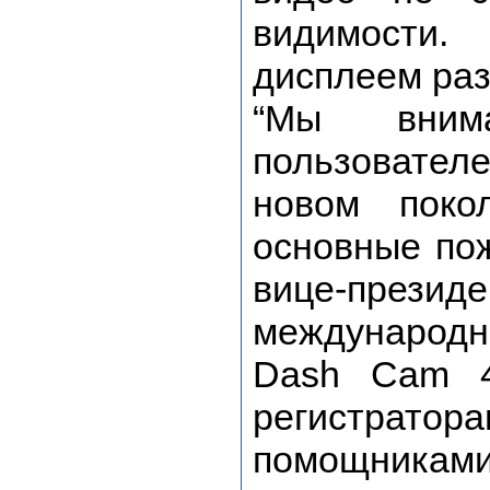
видимости.
дисплеем ра
“Мы внима
пользовате
новом поко
основные пож
вице-през
международн
Dash Cam 4
регистра
помощниками