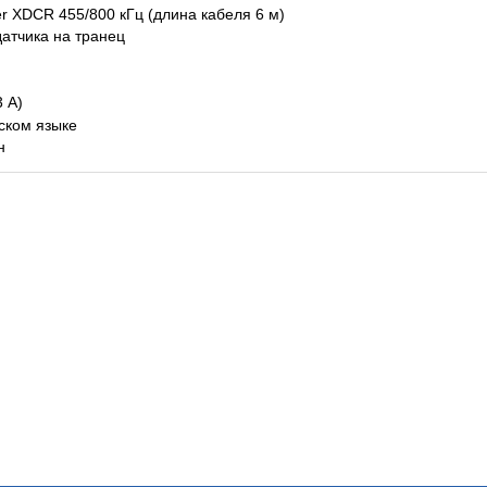
r XDCR 455/800 кГц (длина кабеля 6 м)
атчика на транец
 А)
ском языке
н