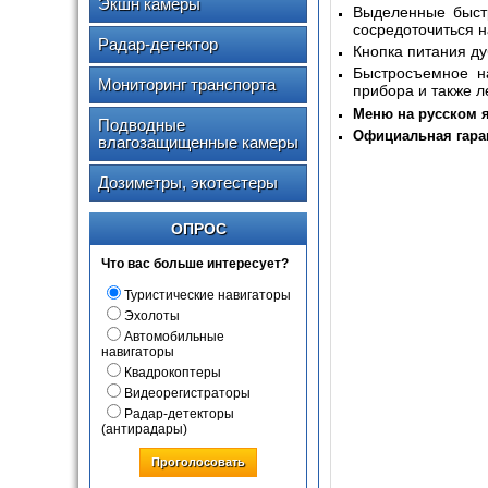
Экшн камеры
Выделенные быст
сосредоточиться н
Радар-детектор
Кнопка питания ду
Быстросъемное на
Мониторинг транспорта
прибора и также л
Меню на русском 
Подводные
Официальная гаран
влагозащищенные камеры
Дозиметры, экотестеры
ОПРОС
Что вас больше интересует?
Туристические навигаторы
Эхолоты
Автомобильные
навигаторы
Квадрокоптеры
Видеорегистраторы
Радар-детекторы
(антирадары)
Проголосовать