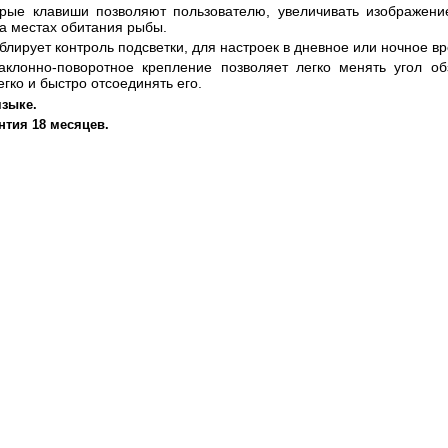
рые клавиши позволяют пользователю, увеличивать изображени
а местах обитания рыбы.
блирует контроль подсветки, для настроек в дневное или ночное в
клонно-поворотное крепление позволяет легко менять угол об
егко и быстро отсоединять его.
языке.
тия 18 месяцев.