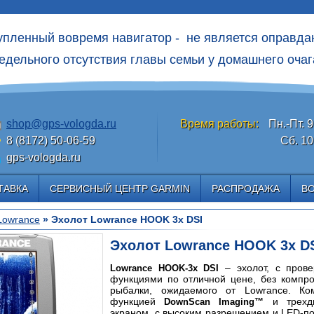
упленный вовремя навигатор - не является оправд
едельного отсутcтвия главы семьи у домашнего очаг
shop@gps-vologda.ru
Время работы:
Пн.-Пт. 9
8 (8172) 50-06-59
Сб. 10
gps-vologda.ru
ТАВКА
СЕРВИСНЫЙ ЦЕНТР GARMIN
РАСПРОДАЖА
В
Lowrance
» Эхолот Lowrance HOOK 3x DSI
Эхолот Lowrance HOOK 3x D
– эхолот, с пров
Lowrance HOOK-3x DSI
функциями по отличной цене, без компро
рыбалки, ожидаемого от Lowrance. Ко
функцией
и трехд
DownScan Imaging™
экраном, с высоким разрешением и LED-по