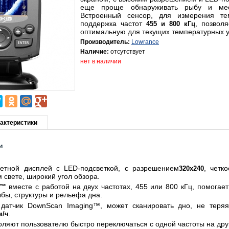
еще проще обнаруживать рыбу и мес
Встроенный сенсор, для измерения т
поддержка частот
, позволя
455 и 800 кГц
оптимальную для текущих температурных у
Производитель:
Lowrance
Наличие:
отсутствует
нет в наличии
актеристики
и
етной дисплей с LED-подсветкой, с разрешением
, четк
320х240
свете, широкий угол обзора.
вместе с работой на двух частотах, 455 или 800 кГц, помогае
g™
бы, структуры и рельефа дна.
 датчик DownScan Imaging™, может сканировать дно, не теря
.
м/ч
ляют пользователю быстро переключаться с одной частоты на дру