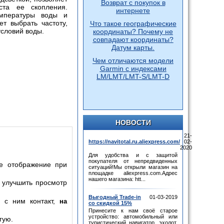
Возврат с покупок в
та ее скопления.
интернете
емпературы воды и
ет выбрать частоту,
Что такое географические
словий воды.
координаты? Почему не
совпадают координаты?
Датум карты.
Чем отличаются модели
Garmin с индексами
LM/LMT/LMT-S/LMT-D
НОВОСТИ
21-
https://navitotal.ru.aliexpress.com/
02-
2020
Для удобства и с защитой
покупателя от непредвиденных
ое отображение при
ситуаций!Мы открыли магазин на
площадке aliexpress.com.Адрес
нашего магазина: htt...
т улучшить просмотр
Выгодный Trade-in
01-03-2019
я с ним контакт,
на
со скидкой 15%
Принесите к нам своё старое
устройство: автомобильный или
гую.
туристический навигатор, эхолот,