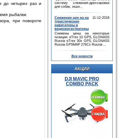
е до четырех раз и
систему слежения-дрессировки
для собак, экшн...
ремя рыбалки.
Снижение цен на на
11-12-2018
зора, при повороте
туристические
навигаторы и
видеорегистраторы
Снижены цены на некоторые
позиции: eTrex 10 GPS, GLONASS
Russia eTrex 30x GPS, GLONASS
Russia GPSMAP 276Cx Russia ...
Все новости
АКЦИИ
DJI MAVIC PRO
COMBO PACK