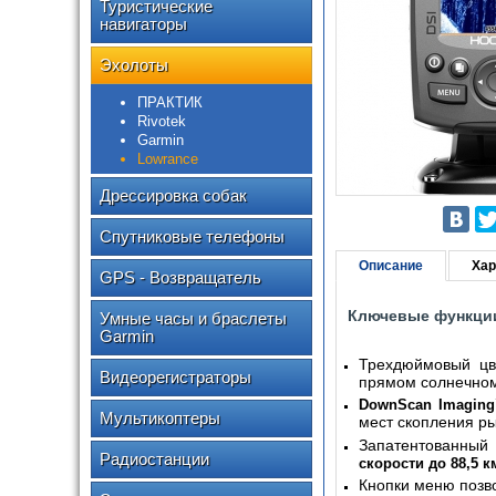
Туристические
навигаторы
Эхолоты
ПРАКТИК
Rivotek
Garmin
Lowrance
Дрессировка собак
Спутниковые телефоны
Описание
Хар
GPS - Возвращатель
Ключевые функци
Умные часы и браслеты
Garmin
Трехдюймовый цв
Видеорегистраторы
прямом солнечном 
DownScan Imagin
Мультикоптеры
мест скопления ры
Запатентованный
Радиостанции
скорости до 88,5 к
Кнопки меню позво