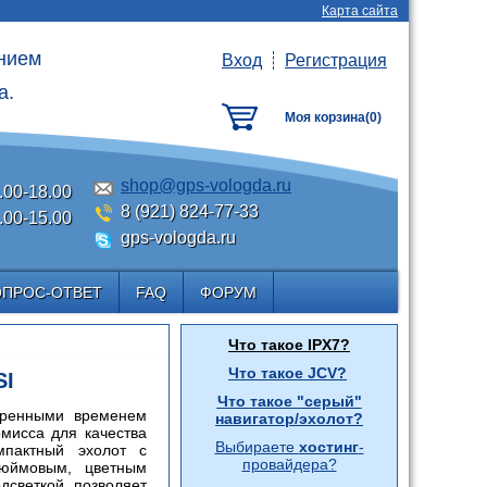
Карта сайта
анием
Вход
Регистрация
а.
Моя корзина(
0
)
shop@gps-vologda.ru
.00-18.00
8 (921) 824-77-33
.00-15.00
gps-vologda.ru
ОПРОС-ОТВЕТ
FAQ
ФОРУМ
Что такое IPX7?
Что такое JCV?
SI
Что такое "серый"
еренными временем
навигатор/эхолот?
мисса для качества
Выбираете
хостинг
-
мпактный эхолот с
провайдера?
юймовым, цветным
дсветкой, позволяет