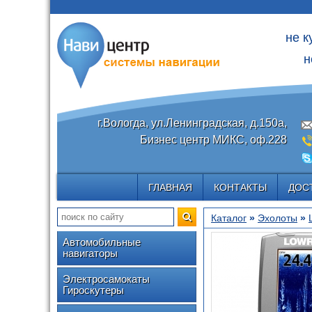
не к
н
г.Вологда, ул.Ленинградская, д.150а,
Бизнес центр МИКС, оф.228
ГЛАВНАЯ
КОНТАКТЫ
ДОС
Каталог
»
Эхолоты
»
Автомобильные
навигаторы
Электросамокаты
Гироскутеры