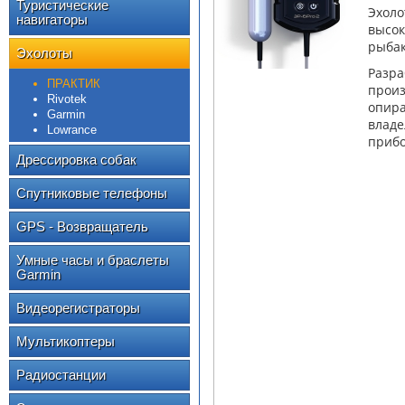
Туристические
Эхоло
навигаторы
высо
рыбак
Эхолоты
Разр
ПРАКТИК
произ
Rivotek
опир
Garmin
влад
Lowrance
прибо
Дрессировка собак
Спутниковые телефоны
GPS - Возвращатель
Умные часы и браслеты
Garmin
Видеорегистраторы
Мультикоптеры
Радиостанции