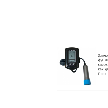
Эхо
фун
свер
как д
Практ