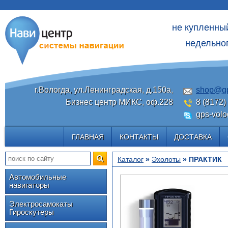
не купленны
недельног
г.Вологда, ул.Ленинградская, д.150а,
shop@gp
Бизнес центр МИКС, оф.228
8 (8172)
gps-volo
ГЛАВНАЯ
КОНТАКТЫ
ДОСТАВКА
Каталог
»
Эхолоты
» ПРАКТИК
Автомобильные
навигаторы
Электросамокаты
Гироскутеры