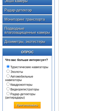
Экшн камеры
Радар-детектор
Мониторинг транспорта
Подводные
влагозащищенные камеры
Дозиметры, экотестеры
ОПРОС
Что вас больше интересует?
Туристические навигаторы
Эхолоты
Автомобильные
навигаторы
Квадрокоптеры
Видеорегистраторы
Радар-детекторы
(антирадары)
Проголосовать