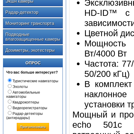
Эксклюзивн
Экшн камеры
HD-ID™ с 
Радар-детектор
зависимости
Мониторинг транспорта
Цветной ди
Подводные
влагозащищенные камеры
Мощность 
Дозиметры, экотестеры
Вт/4000 Вт
Частота: 77
ОПРОС
50/200 кГц)
Что вас больше интересует?
Туристические навигаторы
В комплект
Эхолоты
наклонное 
Автомобильные
навигаторы
установки т
Квадрокоптеры
Видеорегистраторы
Мощный и прос
Радар-детекторы
(антирадары)
echo 501с 
Проголосовать