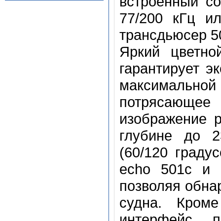
встроенный с
77/200 кГц и
трансдьюсер 50
Яркий цветно
гарантирует э
максимально
потрясающе
изображение 
глубине до 2
(60/120 граду
echo 501c и 
позволяя обна
судна. Кроме
интерфейс п