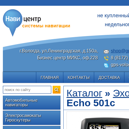
не купленны
недельног
г.Вологда, ул.Ленинградская, д.150а,
shop@gp
Бизнес центр МИКС, оф.228
8 (8172)
gps-volo
ГЛАВНАЯ
КОНТАКТЫ
ДОСТАВКА
Каталог
»
Эх
Echo 501c
Автомобильные
навигаторы
Электросамокаты
Гироскутеры