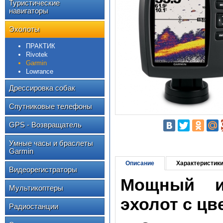
Туристические
навигаторы
Эхолоты
ПРАКТИК
Rivotek
Garmin
Lowrance
Дрессировка собак
Спутниковые телефоны
GPS - Возвращатель
Умные часы и браслеты
Garmin
Описание
Характеристик
Видеорегистраторы
Мощный и
Мультикоптеры
эхолот с ц
Радиостанции