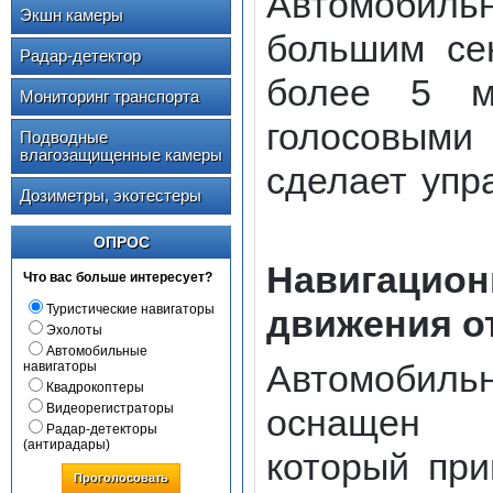
Автомобильн
Экшн камеры
большим сен
Радар-детектор
более 5 м
Мониторинг транспорта
голосовыми
Подводные
влагозащищенные камеры
сделает упр
Дозиметры, экотестеры
ОПРОС
Навигаци
Что вас больше интересует?
Туристические навигаторы
движения о
Эхолоты
Автомобильные
Автомобиль
навигаторы
Квадрокоптеры
Видеорегистраторы
оснащен и
Радар-детекторы
(антирадары)
который при
Проголосовать