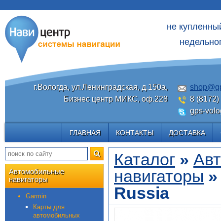
не купленны
недельног
г.Вологда, ул.Ленинградская, д.150а,
shop@gp
Бизнес центр МИКС, оф.228
8 (8172)
gps-volo
ГЛАВНАЯ
КОНТАКТЫ
ДОСТАВКА
Каталог
»
Ав
навигаторы
Автомобильные
навигаторы
Russia
Garmin
Карты для
автомобильных