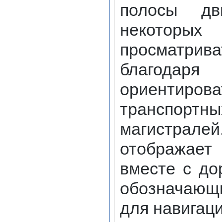
полосы дв
некоторы
просматри
благодар
ориентир
транспорт
магистрале
отображае
вместе с до
обозначающ
для навигаци