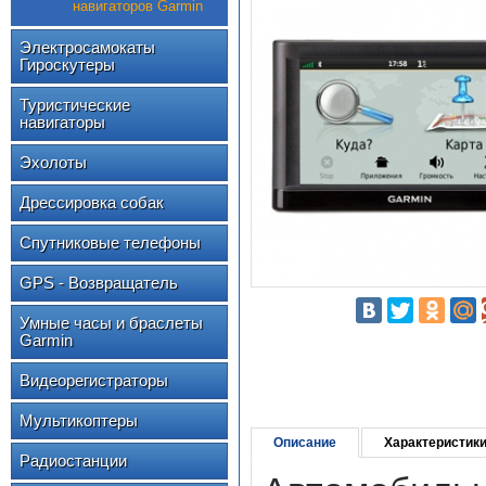
навигаторов Garmin
Электросамокаты
Гироскутеры
Туристические
навигаторы
Эхолоты
Дрессировка собак
Спутниковые телефоны
GPS - Возвращатель
Умные часы и браслеты
Garmin
Видеорегистраторы
Мультикоптеры
Описание
Характеристик
Радиостанции