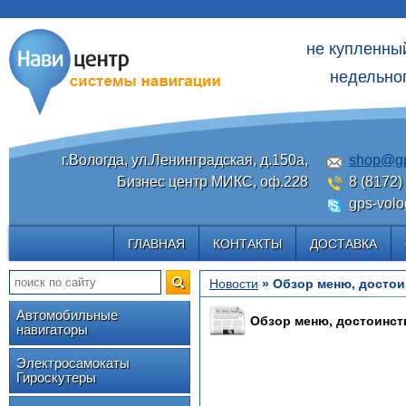
не купленны
недельног
г.Вологда, ул.Ленинградская, д.150а,
shop@gp
Бизнес центр МИКС, оф.228
8 (8172)
gps-volo
ГЛАВНАЯ
КОНТАКТЫ
ДОСТАВКА
Новости
» Обзор меню, достои
Автомобильные
Обзор меню, достоинств
навигаторы
Электросамокаты
Гироскутеры