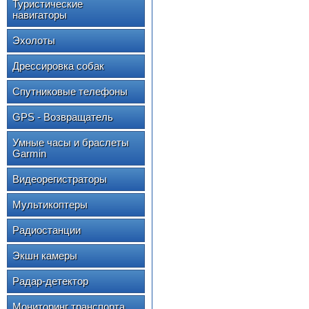
Туристические
навигаторы
Эхолоты
Дрессировка собак
Спутниковые телефоны
GPS - Возвращатель
Умные часы и браслеты
Garmin
Видеорегистраторы
Мультикоптеры
Радиостанции
Экшн камеры
Радар-детектор
Мониторинг транспорта