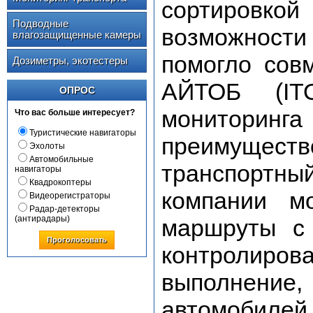
сортиров
Подводные
возможности 
влагозащищенные камеры
помогло сов
Дозиметры, экотестеры
АЙТОБ (ITO
ОПРОС
мониторин
Что вас больше интересует?
Туристические навигаторы
преимуще
Эхолоты
Автомобильные
транспорт
навигаторы
Квадрокоптеры
компании м
Видеорегистраторы
Радар-детекторы
(антирадары)
маршруты с 
Проголосовать
контролир
выполнени
автомобилей