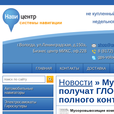
не купленны
недельног
г.Вологда, ул.Ленинградская, д.150а,
shop@gp
Бизнес центр МИКС, оф.228
8 (8172)
gps-volo
ГЛАВНАЯ
КОНТАКТЫ
ДОСТАВКА
Новости
» Му
получат ГЛ
Автомобильные
навигаторы
полного кон
Электросамокаты
Гироскутеры
Мусоровывозящие комп