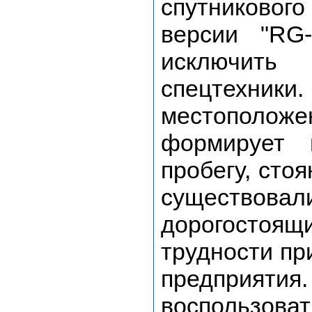
спутниковог
версии "RG-
исключить
спецтехн
местополо
формирует 
пробегу, сто
существо
дорогостоящ
трудности пр
предприят
воспользов