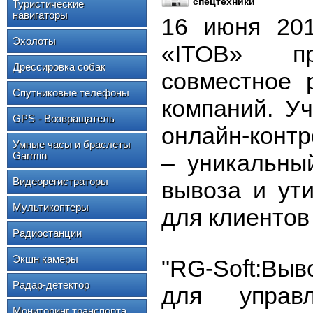
спецтехники
Туристические
навигаторы
16 июня 201
Эхолоты
«ITOB» пр
Дрессировка собак
совместное 
Спутниковые телефоны
компаний. У
GPS - Возвращатель
онлайн-конт
Умные часы и браслеты
Garmin
– уникальны
Видеорегистраторы
вывоза и ут
Мультикоптеры
для клиентов 
Радиостанции
Экшн камеры
"RG-Soft:Вы
Радар-детектор
для управ
Мониторинг транспорта