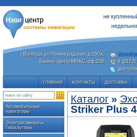
не купленны
недельног
г.Вологда, ул.Ленинградская, д.150а,
shop@gp
Бизнес центр МИКС, оф.228
8 (8172)
gps-volo
ГЛАВНАЯ
КОНТАКТЫ
ДОСТАВКА
Каталог
»
Эх
Striker Plus 4
Автомобильные
навигаторы
Электросамокаты
Гироскутеры