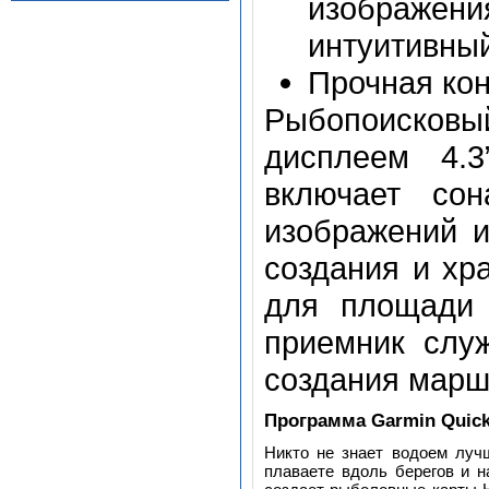
изображен
интуитивны
Прочная кон
Рыбопоисковы
дисплеем 4.
включает со
изображений 
создания и хр
для площади 
приемник слу
создания марш
Программа Garmin Quick
Никто не знает водоем лучш
плаваете вдоль берегов и н