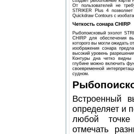
создает рыболовные карты H
От пользователей не треб
STRIKER Plus 4 позволяет
Quickdraw Contours с изобата
Четкость сонара CHIRP
Рыбопоисковый эхолот STRI
CHIRP для обеспечения выс
которого вы могли ожидать от
изображения сонара предла
высокий уровень разрешения
Контуры дна четко видны 
глубине можно включить фу
своевременной интерпретац
судном.
Рыбопоиско
Встроенный в
определяет и 
любой точке
отмечать раз