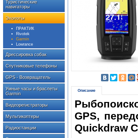
Туристические
навигаторы
Эхолоты
ПРАКТИК
Rivotek
Garmin
Lowrance
Дрессировка собак
Спутниковые телефоны
GPS - Возвращатель
Умные часы и браслеты
Описание
Garmin
Рыбопоиско
Видеорегистраторы
GPS, перед
Мультикоптеры
Quickdraw C
Радиостанции