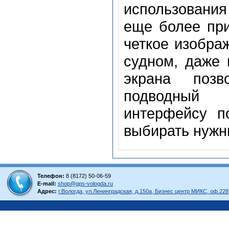
использовани
еще более при
четкое изобра
судном, даже
экрана поз
подводный 
интерфейсу п
выбирать нужн
Телефон:
8 (8172) 50-06-59
E-mail:
shop@gps-vologda.ru
Адрес:
г.Вологда, ул.Ленинградская, д.150а, Бизнес центр МИКС, оф.228