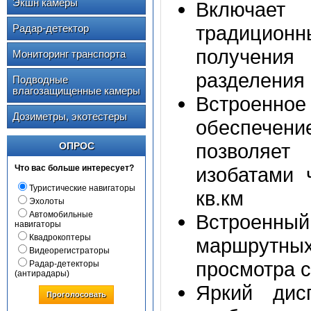
Экшн камеры
Включает
традицион
Радар-детектор
получения
Мониторинг транспорта
разделения
Подводные
влагозащищенные камеры
Встроенно
Дозиметры, экотестеры
обеспечен
позволяет
ОПРОС
Что вас больше интересует?
изобатами 
Туристические навигаторы
кв.км
Эхолоты
Автомобильные
Встроенны
навигаторы
Квадрокоптеры
маршрутны
Видеорегистраторы
просмотра с
Радар-детекторы
(антирадары)
Яркий дис
Проголосовать