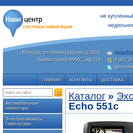
не купленны
недельног
г.Вологда, ул.Ленинградская, д.150а,
shop@gp
Бизнес центр МИКС, оф.228
8 (8172)
gps-volo
ГЛАВНАЯ
КОНТАКТЫ
ДОСТАВКА
Каталог
»
Эх
Echo 551c
Автомобильные
навигаторы
Электросамокаты
Гироскутеры