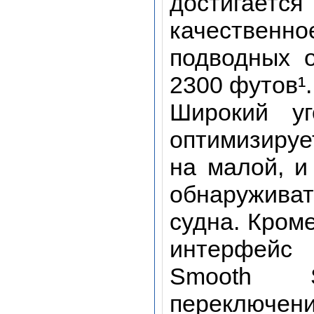
достигаетс
качестве
подводных 
2300 футов¹.
Широкий уг
оптимизирует
на малой, и
обнаруживат
судна. Кроме
интерфейс
Smooth S
переключе