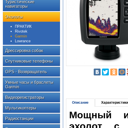
Туристические
навигаторы
Эхолоты
ПРАКТИК
Rivotek
Garmin
Lowrance
Дрессировка собак
Спутниковые телефоны
GPS - Возвращатель
Умные часы и браслеты
Garmin
Видеорегистраторы
Описание
Характеристик
Мультикоптеры
Мощный и
Радиостанции
эхолот с