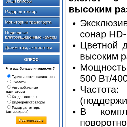
Экшн камеры
высоким р
Радар-детектор
Эксклюзи
Мониторинг транспорта
сонар HD
Подводные
влагозащищенные камеры
Цветной 
Дозиметры, экотестеры
высоким 
ОПРОС
Мощность
Что вас больше интересует?
500 Вт/40
Туристические навигаторы
Эхолоты
Частота:
Автомобильные
навигаторы
Квадрокоптеры
(поддержи
Видеорегистраторы
Радар-детекторы
В компл
(антирадары)
поворотн
Проголосовать