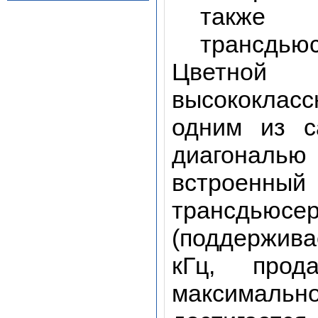
также 
трансдьюс
Цветной
высококласс
одним из с
диагональ
встроенн
трансдьюсе
(поддержива
кГц, прода
максимал