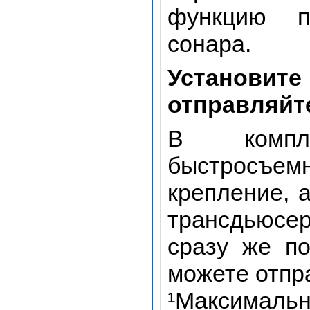
функцию п
сонара.
Установ
отправляйт
В компле
быстросъем
крепление, 
трансдьюсер
сразу же п
можете отпр
¹Максималь