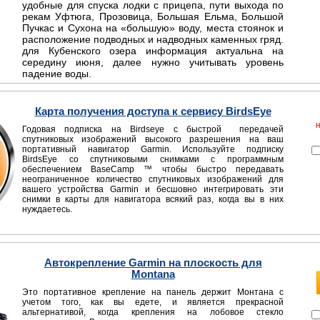
удобные для спуска лодки с прицепа, пути выхода по
рекам Уфтюга, Прозовица, Большая Ельма, Большой
Пучкас и Сухона на «большую» воду, места стоянок и
расположение подводных и надводных каменных гряд.
для Кубенского озера информация актуальна на
середину июня, далее нужно учитывать уровень
падение воды.
Карта получения доступа к сервису BirdsEye
Годовая подписка на Birdseye с быстрой передачей
спутниковых изображений высокого разрешения на ваш
портативный навигатор Garmin. Используйте подписку
BirdsEye со спутниковыми снимками с программным
обеспечением BaseCamp ™ чтобы быстро передавать
неограниченное количество спутниковых изображений для
вашего устройства Garmin и бесшовно интегрировать эти
снимки в карты для навигатора всякий раз, когда вы в них
нуждаетесь.
Автокрепление Garmin на плоскость для
Montana
Это портативное крепление на панель держит Монтана с
учетом того, как вы едете, и является прекрасной
альтернативой, когда крепления на лобовое стекло