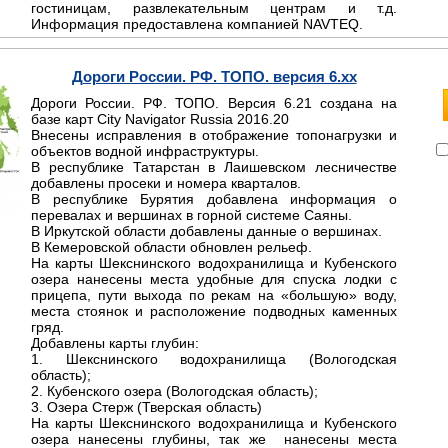
гостиницам, развлекательным центрам и т.д.
Информация предоставлена компанией NAVTEQ.
Дороги России. РФ. ТОПО. версия 6.хх
Дороги России. РФ. ТОПО. Версия 6.21 создана на
базе карт City Navigator Russia 2016.20
Внесены исправления в отображение топонагрузки и
объектов водной инфраструктуры.
В республике Татарстан в Лаишевском лесничестве
добавлены просеки и номера кварталов.
В республике Бурятия добавлена информация о
перевалах и вершинах в горной системе Саяны.
В Иркутской области добавлены данные о вершинах.
В Кемеровской области обновлен рельеф.
На карты Шекснинского водохранилища и Кубенского
озера нанесены места удобные для спуска лодки с
прицепа, пути выхода по рекам на «большую» воду,
места стоянок и расположение подводных каменных
гряд.
Добавлены карты глубин:
1. Шекснинского водохранилища (Вологодская
область);
2. Кубенского озера (Вологодская область);
3. Озера Стерж (Тверская область)
На карты Шекснинского водохранилища и Кубенского
озера нанесены глубины, так же нанесены места