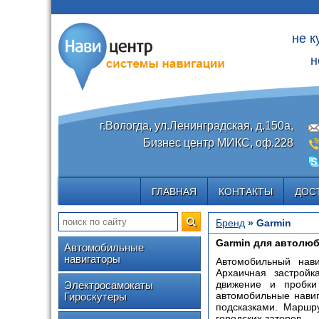
не к
н
г.Вологда, ул.Ленинградская, д.150а,
Бизнес центр МИКС, оф.228
ГЛАВНАЯ
КОНТАКТЫ
ДОС
Бренд
» Garmin
Garmin для автолю
Автомобильные
навигаторы
Автомобильный нав
Архаичная застройк
движение и пробки
Электросамокаты
автомобильные нави
Гироскутеры
подсказками. Маршру
городских заторов.