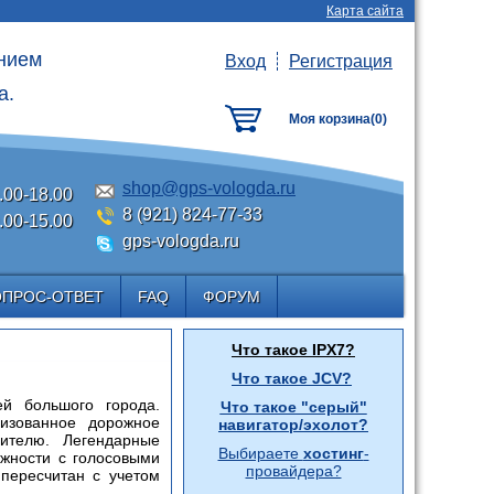
Карта сайта
анием
Вход
Регистрация
а.
Моя корзина(
0
)
shop@gps-vologda.ru
.00-18.00
8 (921) 824-77-33
.00-15.00
gps-vologda.ru
ОПРОС-ОТВЕТ
FAQ
ФОРУМ
Что такое IPX7?
Что такое JCV?
й большого города.
Что такое "серый"
низованное дорожное
навигатор/эхолот?
ителю. Легендарные
Выбираете
хостинг
-
жности с голосовыми
провайдера?
 пересчитан с учетом