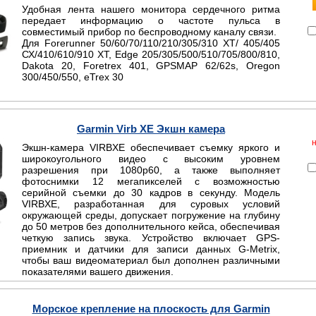
Удобная лента нашего монитора сердечного ритма
передает информацию о частоте пульса в
совместимый прибор по беспроводному каналу связи.
Для Forerunner 50/60/70/110/210/305/310 ХТ/ 405/405
СХ/410/610/910 ХТ, Edge 205/305/500/510/705/800/810,
Dakota 20, Foretrex 401, GPSMAP 62/62s, Oregon
300/450/550, eTrex 30
Garmin Virb XE Экшн камера
Экшн-камера
VIRB
XE
обеспечивает съемку яркого и
широкоугольного видео с высоким уровнем
разрешения при 1080
p
60, а также выполняет
фотоснимки 12 мегапикселей с возможностью
серийной съемки до 30 кадров в секунду. Модель
VIRB
XE
, разработанная для суровых условий
окружающей среды, допускает погружение на глубину
до 50 метров без дополнительного кейса, обеспечивая
четкую запись звука. Устройство включает
GPS
-
приемник и датчики для записи данных
G
-
Metrix
,
чтобы ваш видеоматериал был дополнен различными
показателями вашего движения.
Морское крепление на плоскость для Garmin