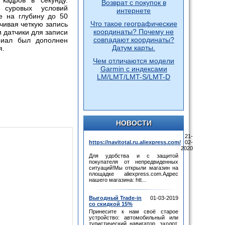
кадров в секунду.
Возврат с покупок в
 суровых условий
интернете
е на глубину до 50
Что такое географические
чивая четкую запись
координаты? Почему не
и датчики для записи
совпадают координаты?
риал был дополнен
Датум карты.
я.
Чем отличаются модели
Garmin с индексами
LM/LMT/LMT-S/LMT-D
НОВОСТИ
21-
https://navitotal.ru.aliexpress.com/
02-
2020
Для удобства и с защитой
покупателя от непредвиденных
ситуаций!Мы открыли магазин на
площадке aliexpress.com.Адрес
нашего магазина: htt...
Выгодный Trade-in
01-03-2019
со скидкой 15%
Принесите к нам своё старое
устройство: автомобильный или
туристический навигатор, эхолот,