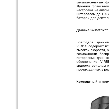
мегапиксельные фо
Функция фотосъемк
настроена на авто
интервалом до 120 
батареи для длител
Данные
G
-
Metrix
™
Благодаря данн
VIRB
XE
содержит в
высокой скорости, 
возможности бесп
интересных данных
обеспечение
VIRB
видеоматериалам и
прочих данных в ре
Компактный и про