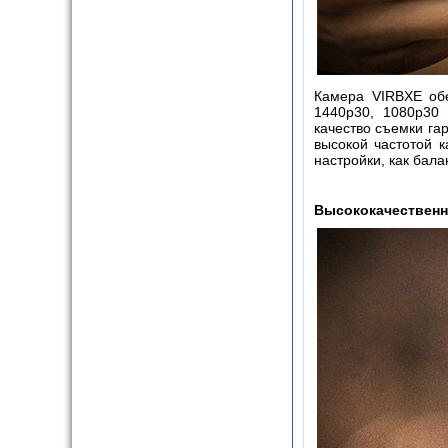
Камера
VIRB
XE
обе
1440
p
30, 1080
p
30 
качество съемки га
высокой частотой к
настройки, как бала
Высококачествен