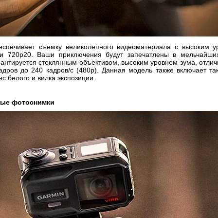
спечивает съемку великолепного видеоматериала с высоким у
и 720
p
20. Ваши приключения будут запечатлены в мельчайши
рантируется стеклянным объективом, высоким уровнем зума, отл
адров до 240 кадров/с (480
p
). Данная модель также включает та
нс белого и вилка экспозиции.
ные фотоснимки