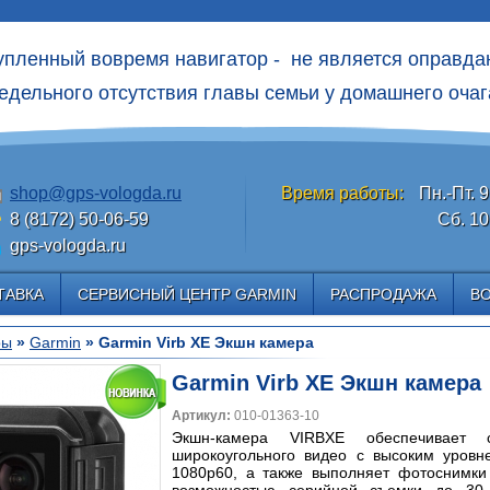
упленный вовремя навигатор - не является оправд
едельного отсутcтвия главы семьи у домашнего очаг
shop@gps-vologda.ru
Время работы:
Пн.-Пт. 9
8 (8172) 50-06-59
Сб. 10
gps-vologda.ru
ТАВКА
СЕРВИСНЫЙ ЦЕНТР GARMIN
РАСПРОДАЖА
В
ры
»
Garmin
» Garmin Virb XE Экшн камера
Garmin Virb XE Экшн камера
Артикул:
010-01363-10
Экшн-камера
VIRB
XE
обеспечивает
широкоугольного видео с высоким уров
1080
p
60, а также выполняет фотоснимки