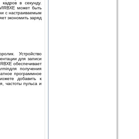
 кадров в секунду.
VIRB
XE
может быть
ни с настраиваемым
яет экономить заряд
олик. Устройство
иентации для записи
IRB
XE
обеспечивает
rmin
для получения
латное программное
можете добавить к
, частоты пульса и