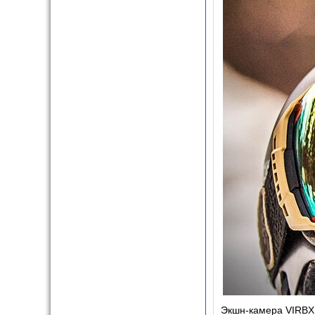
Экшн-камера
VIRB
X