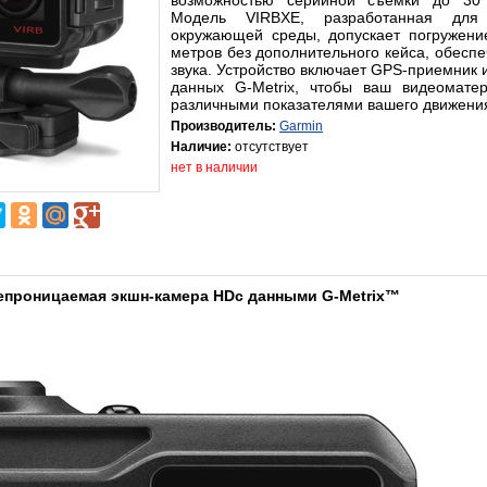
возможностью серийной съемки до 30 
Модель
VIRB
XE
, разработанная для
окружающей среды, допускает погружени
метров без дополнительного кейса, обеспе
звука. Устройство включает
GPS
-приемник 
данных
G
-
Metrix
, чтобы ваш видеомате
различными показателями вашего движени
Производитель:
Garmin
Наличие:
отсутствует
нет в наличии
епроницаемая экшн-камера
HD
с данными
G
-
Metrix
™