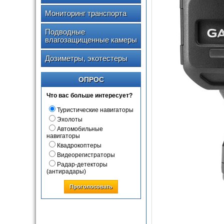
Мониторинг транспорта
Подводные
влагозащищенные камеры
Дозиметры, экотестеры
ОПРОС
Что вас больше интересует?
Туристические навигаторы
Эхолоты
Автомобильные
навигаторы
Квадрокоптеры
Видеорегистраторы
Радар-детекторы
(антирадары)
Проголосовать