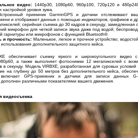
альное видео:
1440
p
30, 1080
p
60, 960
p
100, 720
p
120 и 480
p
24
 настройкой уровня зума.
строенный приемник
Garmin
GPS
и датчики отслеживают ва
мени и отображают данные с помощью индикаторов, графиков и др
пикселей; серийная съемка до 30 кадров в секунду; замедленная 
ий микрофон для четкой записи звука даже под водой; беспровод
ой гарнитуры или микрофонов с функцией
Bluetooth
®.
ь и прочность:
Маленькое, легкое и прочное устройство; водостой
 использования дополнительного защитного кейса.
XE
обеспечивает съемку яркого и широкоугольного видео 
080
p
60, а также выполняет фотоснимки 12 мегапикселей с воз
в в секунду. Модель
VIRB
XE
, разработанная для суровых услови
ие на глубину до 50 метров без дополнительного кейса, обеспе
о включает
GPS
-приемник и датчики для записи данных
G
-
 дополнен различными показателями вашего движения.
я видеосъемка