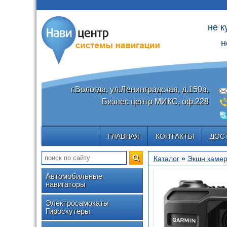
не к
н
г.Вологда, ул.Ленинградская, д.150а,
Бизнес центр МИКС, оф.228
ГЛАВНАЯ
КОНТАКТЫ
ДОС
Каталог
»
Экшн каме
Автомобильные
навигаторы
Электросамокаты
Гироскутеры