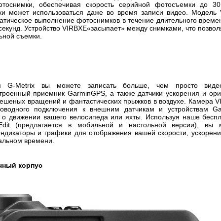
тоснимки, обеспечивая скорость серийной фотосъемки до 30
и может использоваться даже во время записи видео. Модель
матическое выполнение фотоснимков в течение длительного време
секунд. Устройство
VIRB
XE
«засыпает» между снимками, что позвол
ьной съемки.
ым
G
-
Metrix
вы можете записать больше, чем просто видеор
строенный приемник
Garmin
GPS
, а также датчики ускорения и ор
бешеных вращений и фантастических прыжков в воздухе. Камера
V
роводного подключения к внешним датчикам и устройствам
Ga
 о движении вашего велосипеда или яхты. Используя наше бесп
Edit
(предлагается в мобильной и настольной версии), вы 
ндикаторы и графики для отображения вашей скорости, ускорения
альном времени.
чный корпус