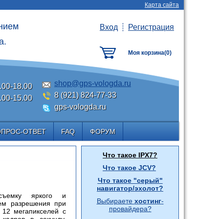
Карта сайта
анием
Вход
Регистрация
а.
Моя корзина(
0
)
shop@gps-vologda.ru
.00-18.00
8 (921) 824-77-33
.00-15.00
gps-vologda.ru
ОПРОС-ОТВЕТ
FAQ
ФОРУМ
Что такое IPX7?
Что такое JCV?
Что такое "серый"
навигатор/эхолот?
 съемку яркого и
Выбираете
хостинг
-
нем разрешения при
провайдера?
 12 мегапикселей с