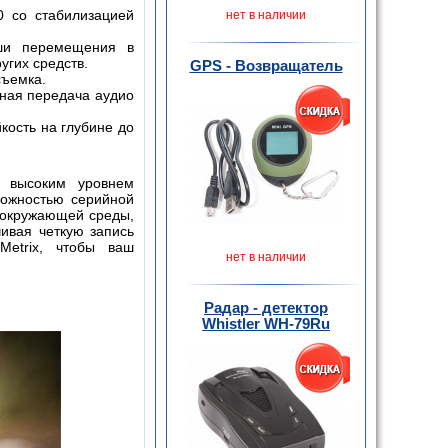
0 со стабилизацией
нет в наличии
ши перемещения в
угих средств.
GPS - Возвращатель
съемка.
ная передача аудио
кость на глубине до
с высоким уровнем
можностью серийной
й окружающей среды,
чивая четкую запись
Metrix
, чтобы ваш
нет в наличии
Радар - детектор
Whistler WH-79Ru