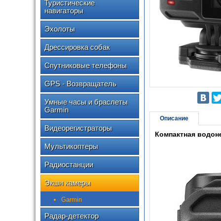
Туристические
навигаторы
Эхолоты
Дрессировка собак
Спутниковые телефоны
GPS - Возвращатель
Умные часы и браслеты
Garmin
Описание
Видеорегистраторы
Компактная водон
Мультикоптеры
Радиостанции
Экшн камеры
Garmin
Радар-детектор