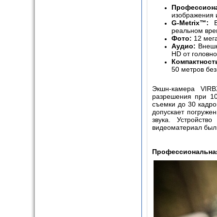
Профессион
изображения и
G
-
Metrix
™:
В
реальном вре
Фото:
12 мега
Аудио:
Внешн
HD
от головн
Компактност
50 метров без
Экшн-камера
VIRB
разрешения при 1
съемки до 30 кадро
допускает погружен
звука. Устройств
видеоматериал был
Профессиональна