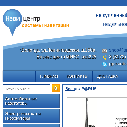
не купленны
недельног
г.Вологда, ул.Ленинградская, д.150а,
shop@gp
Бизнес центр МИКС, оф.228
8 (8172)
gps-volo
ГЛАВНАЯ
КОНТАКТЫ
ДОСТАВКА
Бренд
» P@RUS
Автомобильные
навигаторы
Электросамокаты
Гироскутеры
Корпу
алюм