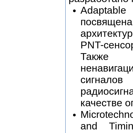
Adaptable
посвящена
архитекту
PNT-сенсор
Также 
ненавига
сигнало
радиосиг
качестве о
Microtechn
and Timi