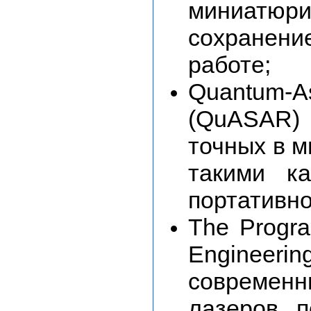
миниат
сохранени
работе;
Quantum-A
(QuASAR)
точных в 
такими ка
портативн
The Progra
Enginee
современ
лазеров, 