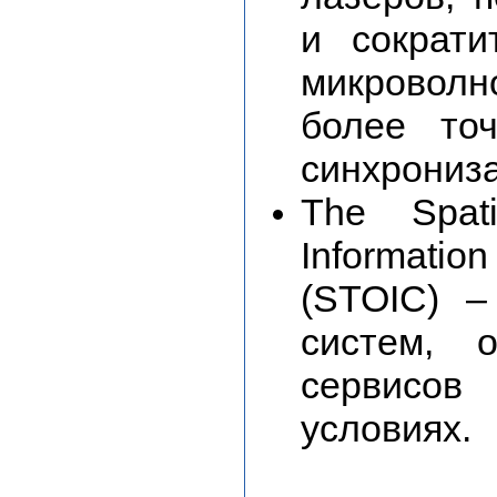
и сократ
микроволн
более то
синхрониз
The Spati
Informati
(STOIC) –
систем, 
сервисов
условиях.