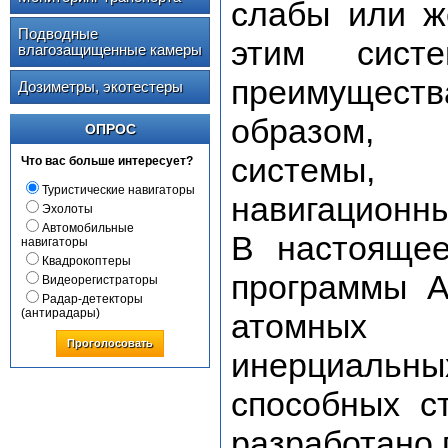
слабы или же
Подводные
этим сист
влагозащищенные камеры
преимуществ
Дозиметры, экотестеры
образом, 
ОПРОС
системы,
Что вас больше интересует?
Туристические навигаторы
навигационны
Эхолоты
Автомобильные
В настояще
навигаторы
Квадрокоптеры
программы A
Видеорегистраторы
Радар-детекторы
(антирадары)
атомных 
Проголосовать
инерциаль
способных с
разработано 