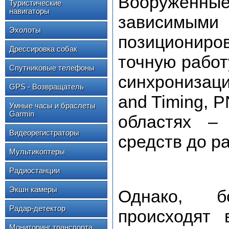
Вооруженны
Туристические
навигаторы
зависимым
Эхолоты
позициониро
Дрессировка собак
точную работ
Спутниковые телефоны
синхронизаци
GPS - Возвращатель
and Timing, 
Умные часы и браслеты
Garmin
областях – 
Видеорегистраторы
средств до р
Мультикоптеры
Радиостанции
Экшн камеры
Однако, б
Радар-детектор
происходят 
Мониторинг транспорта