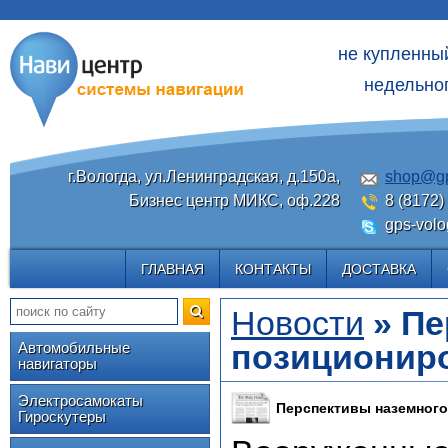
не купленны
недельног
г.Вологда, ул.Ленинградская, д.150а,
shop@gp
Бизнес центр МИКС, оф.228
8 (8172)
gps-volo
ГЛАВНАЯ
КОНТАКТЫ
ДОСТАВКА
Новости
» Пе
позиционир
Автомобильные
навигаторы
Электросамокаты
Перспективы наземног
Гироскутеры