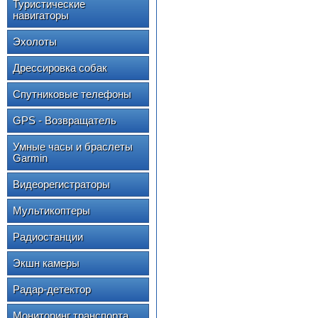
Туристические
навигаторы
Эхолоты
Дрессировка собак
Спутниковые телефоны
GPS - Возвращатель
Умные часы и браслеты
Garmin
Видеорегистраторы
Мультикоптеры
Радиостанции
Экшн камеры
Радар-детектор
Мониторинг транспорта