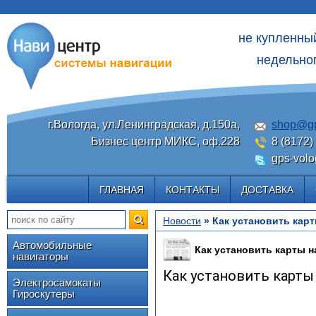
не купленны
недельног
г.Вологда, ул.Ленинградская, д.150а,
shop@gp
Бизнес центр МИКС, оф.228
8 (8172)
gps-volo
ГЛАВНАЯ
КОНТАКТЫ
ДОСТАВКА
Новости
» Как установить карт
Автомобильные
Как установить карты н
навигаторы
Как установить карты 
Электросамокаты
Гироскутеры