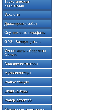
Туристические
навигаторы
Эхолоты
Дрессировка собак
Спутниковые телефоны
GPS - Возвращатель
Умные часы и браслеты
Garmin
Видеорегистраторы
Мультикоптеры
Радиостанции
Экшн камеры
Радар-детектор
Мониторинг транспорта