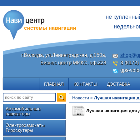
не купленны
недельног
г.Вологда, ул.Ленинградская, д.150а,
shop@gp
Бизнес центр МИКС, оф.228
8 (8172)
gps-volo
ГЛАВНАЯ
КОНТАКТЫ
ДОСТАВКА
Новости
» Лучшая навигация д
Автомобильные
Лучшая навигация для 
навигаторы
Электросамокаты
Гироскутеры