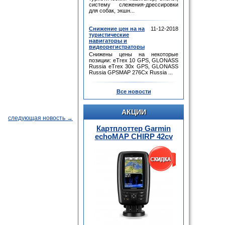
систему слежения-дрессировки
для собак, экшн...
Снижение цен на на
11-12-2018
туристические
навигаторы и
видеорегистраторы
Снижены цены на некоторые
позиции: eTrex 10 GPS, GLONASS
Russia eTrex 30x GPS, GLONASS
Russia GPSMAP 276Cx Russia ...
Все новости
АКЦИИ
следующая новость →
Картплоттер Garmin
echoMAP CHIRP 42cv