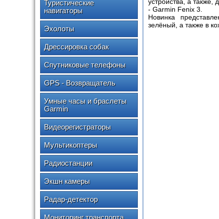
устройства, а также,
Туристические
- Garmin Fenix 3.
навигаторы
Новинка представле
зелёный, а также в к
Эхолоты
Дрессировка собак
Спутниковые телефоны
GPS - Возвращатель
Умные часы и браслеты
Garmin
Видеорегистраторы
Мультикоптеры
Радиостанции
Экшн камеры
Радар-детектор
Мониторинг транспорта