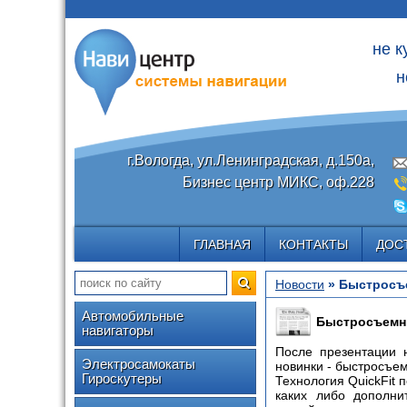
не к
н
г.Вологда, ул.Ленинградская, д.150а,
Бизнес центр МИКС, оф.228
ГЛАВНАЯ
КОНТАКТЫ
ДОС
Новости
» Быстросъе
Автомобильные
Быстросъемны
навигаторы
После презентации 
Электросамокаты
новинки - быстросъем
Гироскутеры
Технология QuickFit 
каких либо дополни