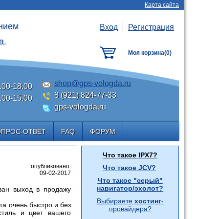
Карта сайта
анием
Вход
Регистрация
а.
Моя корзина(
0
)
shop@gps-vologda.ru
.00-18.00
8 (921) 824-77-33
.00-15.00
gps-vologda.ru
ОПРОС-ОТВЕТ
FAQ
ФОРУМ
Что такое IPX7?
опубликовано:
Что такое JCV?
09-02-2017
Что такое "серый"
навигатор/эхолот?
ван выход в продажу
Выбираете
хостинг
-
та очень быстро и без
провайдера?
стиль и цвет вашего