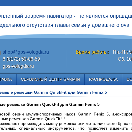
упленный вовремя навигатор - не является оправд
едельного отсутcтвия главы семьи у домашнего очаг
shop@gps-vologda.ru
Время работы:
Пн.-Пт. 9
8 (8172) 50-06-59
Сб. 10
gps-vologda.ru
ТАВКА
СЕРВИСНЫЙ ЦЕНТР GARMIN
РАСПРОДАЖА
В
мные ремешки Garmin QuickFit для Garmin Fenix 5
е ремешки Garmin QuickFit для Garmin Fenix 5
новой серии мультиспортивных часов Garmin Fenix 5, анонсиро
ных ремешков Garmin QuickFit !!!
позвволяет производить смену ремешка или металлического брасле
тельных, специальных инструментов, что позволяет изменить 