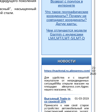
предидущего поколения
Возврат с покупок в
интернете
асный
"
, насыщенный
Что такое географические
й стали.
координаты? Почему не
совпадают координаты?
Датум карты.
Чем отличаются модели
Garmin с индексами
LM/LMT/LMT-S/LMT-D
НОВОСТИ
21-
https://navitotal.ru.aliexpress.com/
02-
2020
Для удобства и с защитой
покупателя от непредвиденных
ситуаций!Мы открыли магазин на
площадке aliexpress.com.Адрес
нашего магазина: htt...
Выгодный Trade-in
01-03-2019
со скидкой 15%
Принесите к нам своё старое
устройство: автомобильный или
туристический навигатор, эхолот,