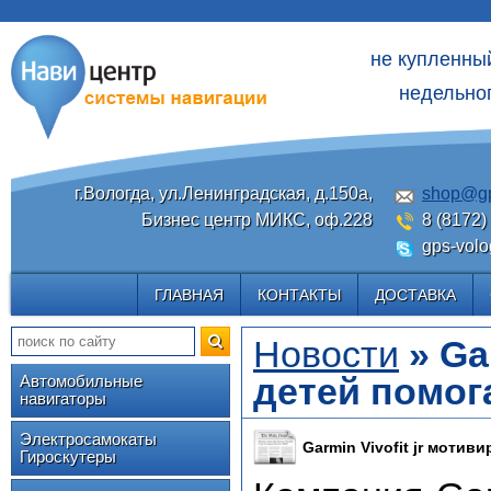
не купленны
недельног
г.Вологда, ул.Ленинградская, д.150а,
shop@gp
Бизнес центр МИКС, оф.228
8 (8172)
gps-volo
ГЛАВНАЯ
КОНТАКТЫ
ДОСТАВКА
Новости
» Ga
детей помог
Автомобильные
навигаторы
Электросамокаты
Garmin Vivofit jr мотив
Гироскутеры