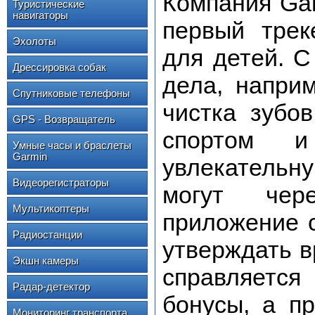
Компания Garm
Туристические
навигаторы
первый трек
Эхолоты
для детей. 
Дрессировка собак
дела, наприм
Спутниковые телефоны
чистка зубов
GPS - Возвращатель
спортом и
Умные часы и браслеты
Garmin
увлекательн
Видеорегистраторы
могут чер
Мультикоптеры
приложение с
Радиостанции
утверждать в
Экшн камеры
справляется
Радар-детектор
бонусы, а п
Мониторинг транспорта