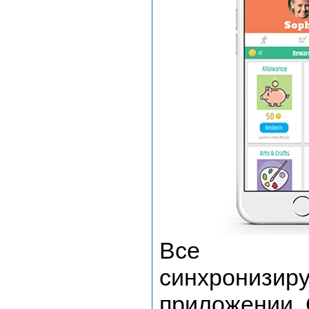
Все дан
синхронизи
приложении 