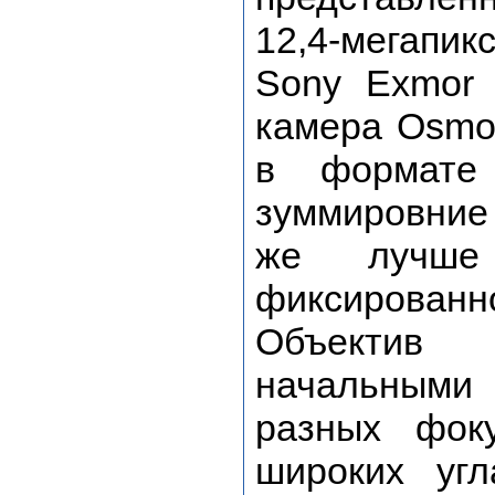
12,4-мегапик
Sony Exmor
камера Osmo,
в формате 
зуммировние 
же лучше
фиксированно
Объектив
начальным
разных фок
широких угл