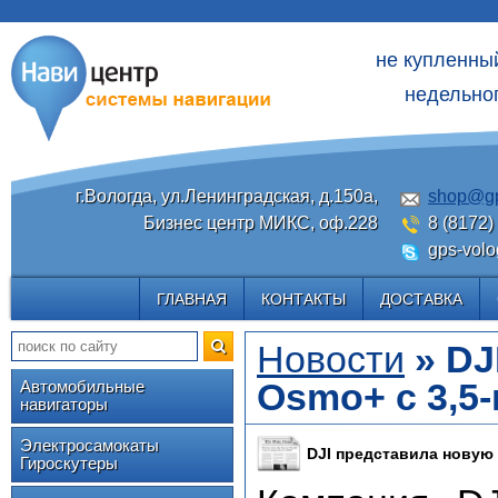
не купленны
недельног
г.Вологда, ул.Ленинградская, д.150а,
shop@gp
Бизнес центр МИКС, оф.228
8 (8172)
gps-volo
ГЛАВНАЯ
КОНТАКТЫ
ДОСТАВКА
Новости
» DJ
Osmo+ с 3,5
Автомобильные
навигаторы
Электросамокаты
DJI представила новую
Гироскутеры