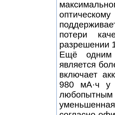
максимальном
оптическо
поддерживае
потери ка
разрешении 1
Ещё одним
является бол
включает ак
980 мА·ч у 
любопытн
уменьшенная
согласно офи