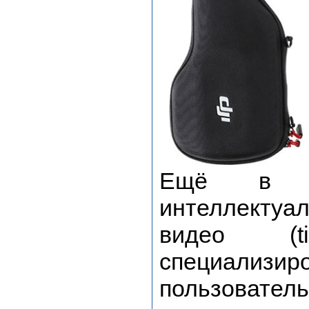
Ещё в O
интеллектуал
видео (t
специализ
пользовател