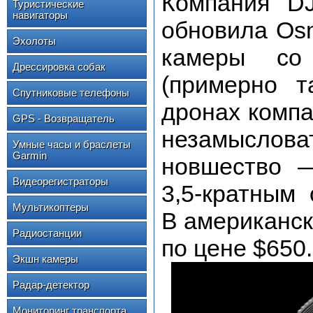
Компания DJ
Туристические
навигаторы
обновила Os
Эхолоты
камеры со
Дрессировка собак
(примерно т
Спутниковые телефоны
дронах компа
GPS - Возвращатель
незамыслов
Умные часы и браслеты
Garmin
новшество —
Видеорегистраторы
3,5-кратным
Мультикоптеры
В американск
Радиостанции
по цене $650.
Экшн камеры
Радар-детектор
Мониторинг транспорта