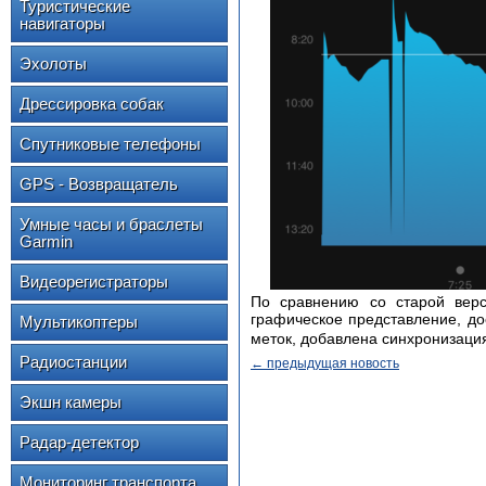
Туристические
навигаторы
Эхолоты
Дрессировка собак
Спутниковые телефоны
GPS - Возвращатель
Умные часы и браслеты
Garmin
Видеорегистраторы
По сравнению со старой верс
графическое представление, до
Мультикоптеры
меток, добавлена синхронизаци
Радиостанции
← предыдущая новость
Экшн камеры
Радар-детектор
Мониторинг транспорта