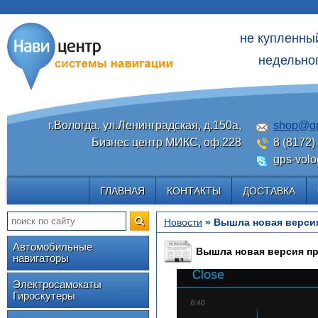
не купленны
недельног
г.Вологда, ул.Ленинградская, д.150а,
shop@gp
Бизнес центр МИКС, оф.228
8 (8172)
gps-volo
ГЛАВНАЯ
КОНТАКТЫ
ДОСТАВКА
Новости
» Вышла новая версия
Автомобильные
Вышла новая версия пр
навигаторы
Электросамокаты
Гироскутеры