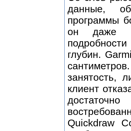
данные, о
программы б
он даже н
подроб
глубин.
Garm
сантиметров
занятость, л
клиент отказ
достаточн
востребова
Quickdraw C