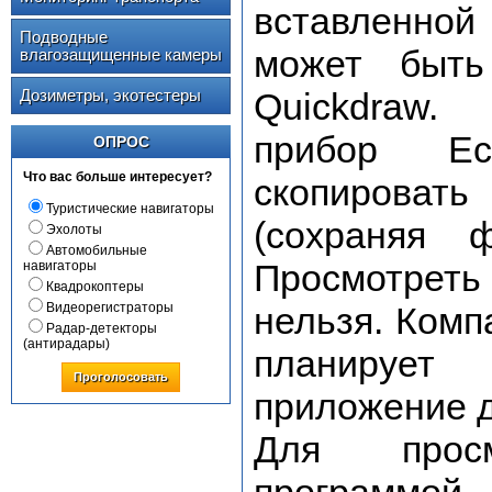
вставленно
Подводные
может быть
влагозащищенные камеры
Дозиметры, экотестеры
Quickdraw
прибор
E
ОПРОС
Что вас больше интересует?
скопировать
Туристические навигаторы
(сохраняя 
Эхолоты
Автомобильные
Просмотреть 
навигаторы
Квадрокоптеры
Видеорегистраторы
нельзя. Ком
Радар-детекторы
(антирадары)
планирует
Проголосовать
приложение д
Для просм