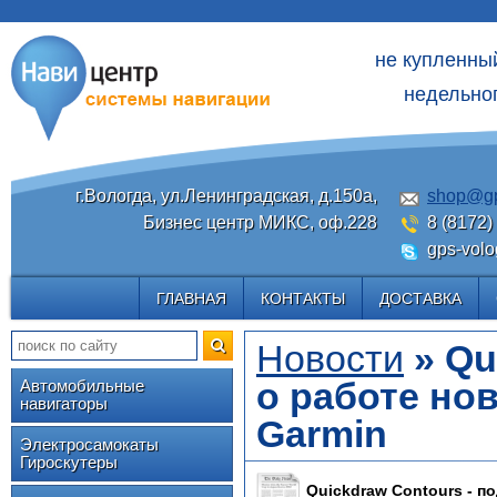
не купленны
недельног
г.Вологда, ул.Ленинградская, д.150а,
shop@gp
Бизнес центр МИКС, оф.228
8 (8172)
gps-volo
ГЛАВНАЯ
КОНТАКТЫ
ДОСТАВКА
Новости
» Qu
о работе но
Автомобильные
навигаторы
Garmin
Электросамокаты
Гироскутеры
Quickdraw Contours - п