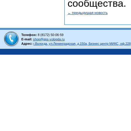
сообщества.
← предыдущая новость
Телефон:
8 (8172) 50-06-59
E-mail:
shop@gps-vologda.ru
Адрес:
г.Вологда, ул.Ленинградская, д.150а, Бизнес центр МИКС, оф.228