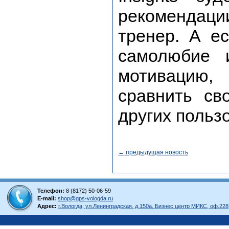
рекомендац
тренер. А е
самолюбие 
мотивацию,
сравнить св
других польз
← предыдущая новость
Телефон:
8 (8172) 50-06-59
E-mail:
shop@gps-vologda.ru
Адрес:
г.Вологда, ул.Ленинградская, д.150а, Бизнес центр МИКС, оф.228