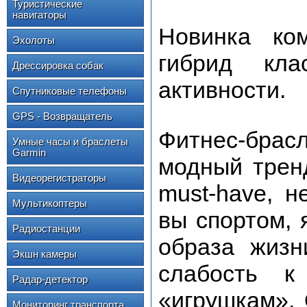
Туристические
навигаторы
Новинка ко
Эхолоты
гибрид кла
Дрессировка собак
активности.
Спутниковые телефоны
GPS - Возвращатель
Фитнес-брас
Умные часы и браслеты
Garmin
модный тренд
Видеорегистраторы
must-have, н
Мультикоптеры
вы спортом, 
Радиостанции
образа жизн
Экшн камеры
слабость к
Радар-детектор
«игрушкам».
Мониторинг транспорта