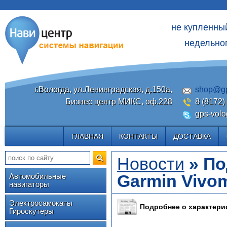
не купленны
недельног
г.Вологда, ул.Ленинградская, д.150а,
shop@gp
Бизнес центр МИКС, оф.228
8 (8172)
gps-volo
ГЛАВНАЯ
КОНТАКТЫ
ДОСТАВКА
Новости
» По
Garmin Vivo
Автомобильные
навигаторы
Электросамокаты
Подробнее о характери
Гироскутеры