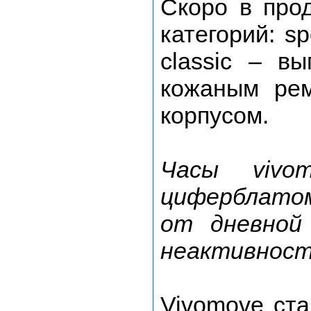
Скоро в про
категорий: s
classic – в
кожаным ре
корпусом.
Часы vivo
циферблато
от дневной
неактивност
Vivomove ст