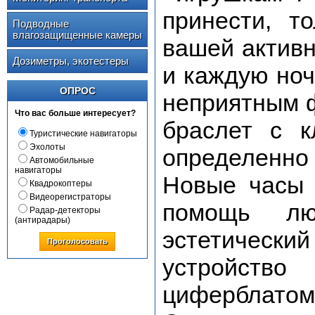
принести, т
Подводные
влагозащищенные камеры
вашей активн
Дозиметры, экотестеры
и каждую ноч
ОПРОС
неприятным ф
Что вас больше интересует?
браслет с к
Туристические навигаторы
Эхолоты
определенно 
Автомобильные
навигаторы
Новые часы 
Квадрокоптеры
Видеорегистраторы
помощь лю
Радар-детекторы
(антирадары)
эстетически
Проголосовать
устройство
циферблатом