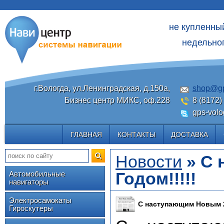
не купленны
недельног
г.Вологда, ул.Ленинградская, д.150а,
shop@gp
Бизнес центр МИКС, оф.228
8 (8172)
gps-volo
ГЛАВНАЯ
КОНТАКТЫ
ДОСТАВКА
Новости
» С 
Годом!!!!!
Автомобильные
навигаторы
Электросамокаты
С наступающим Новым 2
Гироскутеры