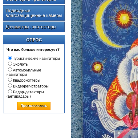
Подводные
влагозащищенные камеры
Дозиметры, экотестеры
ОПРОС
Что вас больше интересует?
Туристические навигаторы
Эхолоты
Автомобильные
навигаторы
Квадрокоптеры
Видеорегистраторы
Радар-детекторы
(антирадары)
Проголосовать