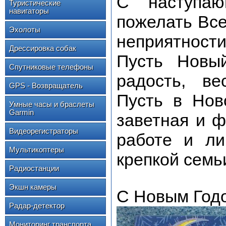
С наступа
Туристические
навигаторы
пожелать Все
Эхолоты
неприятности,
Дрессировка собак
Пусть Новый
Спутниковые телефоны
радость, ве
GPS - Возвращатель
Пусть в Нов
Умные часы и браслеты
Garmin
заветная и ф
Видеорегистраторы
работе и ли
Мультикоптеры
крепкой семь
Радиостанции
Экшн камеры
С Новым Год
Радар-детектор
Мониторинг транспорта