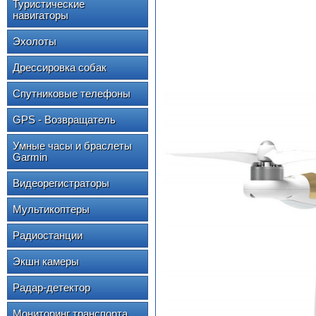
Туристические
навигаторы
Эхолоты
Дрессировка собак
Спутниковые телефоны
GPS - Возвращатель
Умные часы и браслеты
Garmin
Видеорегистраторы
Мультикоптеры
Радиостанции
Экшн камеры
Радар-детектор
Мониторинг транспорта