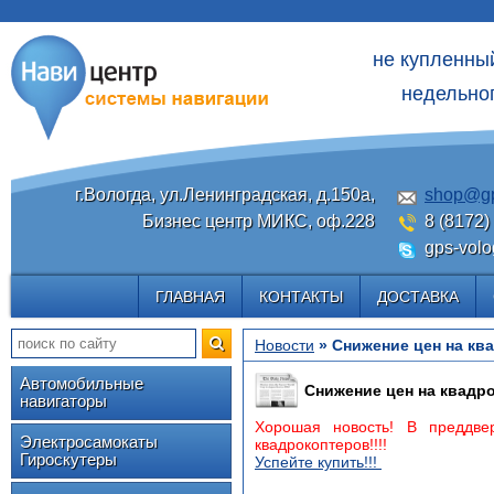
не купленны
недельног
г.Вологда, ул.Ленинградская, д.150а,
shop@gp
Бизнес центр МИКС, оф.228
8 (8172)
gps-volo
ГЛАВНАЯ
КОНТАКТЫ
ДОСТАВКА
Новости
» Снижение цен на кв
Автомобильные
Снижение цен на квадр
навигаторы
Хорошая новость! В преддве
Электросамокаты
квадрокоптеров!!!!
Гироскутеры
Успейте купить!!!