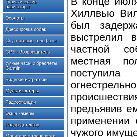
В конце июля
Туристические
навигаторы
Хиллвью Виль
Эхолоты
был задерж
Дрессировка собак
выстрелил 
Спутниковые телефоны
частной со
GPS - Возвращатель
местная п
Умные часы и браслеты
Garmin
поступил
Видеорегистраторы
огнестрельн
Мультикоптеры
происшестви
Радиостанции
предъявив е
Экшн камеры
применении 
Радар-детектор
чужого имуще
Мониторинг транспорта