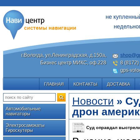
не купленны
недельног
г.Вологда, ул.Ленинградская, д.150а,
shop@gp
Бизнес центр МИКС, оф.228
8 (8172)
gps-volo
ГЛАВНАЯ
КОНТАКТЫ
ДОСТАВКА
Новости
» Су
дрон амери
Автомобильные
навигаторы
Электросамокаты
Суд оправдал выстрели
Гироскутеры