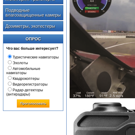
Подводные
влагозащищенные камеры
Дозиметры, экотестеры
ОПРОС
Что вас больше интересует?
Туристические навигаторы
Эхолоты
Автомобильные
навигаторы
Квадрокоптеры
Видеорегистраторы
Радар-детекторы
(антирадары)
Проголосовать