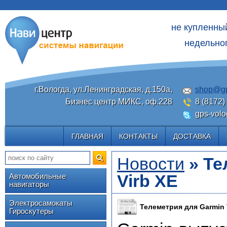
не купленны
недельног
г.Вологда, ул.Ленинградская, д.150а,
shop@gp
Бизнес центр МИКС, оф.228
8 (8172)
gps-volo
ГЛАВНАЯ
КОНТАКТЫ
ДОСТАВКА
Новости
» Те
Virb XE
Автомобильные
навигаторы
Электросамокаты
Телеметрия для Garmin V
Гироскутеры