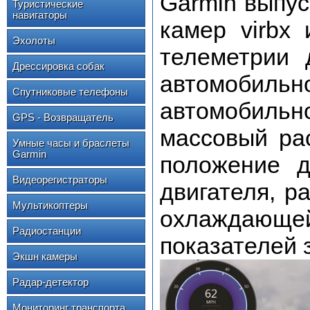
Garmin выпус
Туристические
навигаторы
камер virbx 
Эхолоты
телеметрии 
Дрессировка собак
автомобильн
Спутниковые телефоны
автомобильн
GPS - Возвращатель
массовый рас
Умные часы и браслеты
Garmin
положение д
Видеорегистраторы
двигателя, р
Мультикоптеры
охлаждающей
Радиостанции
показателей 
Экшн камеры
Радар-детектор
Мониторинг транспорта