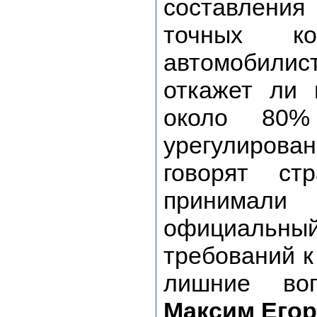
составления
точных ко
автомобилист
откажет ли 
около 80%
урегулирова
говорят ст
принимали
официальн
требований к
лишние воп
Максим Его