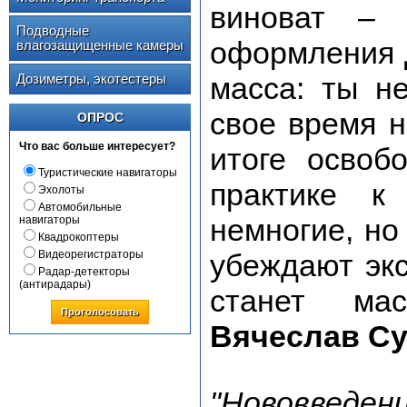
виноват – 
Подводные
оформления Д
влагозащищенные камеры
Дозиметры, экотестеры
масса: ты н
свое время н
ОПРОС
Что вас больше интересует?
итоге освоб
Туристические навигаторы
практике к
Эхолоты
Автомобильные
немногие, но
навигаторы
Квадрокоптеры
Видеорегистраторы
убеждают экс
Радар-детекторы
(антирадары)
станет мас
Проголосовать
Вячеслав С
"Нововведе