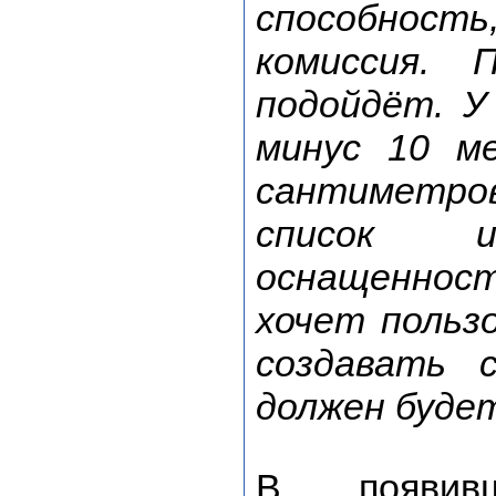
способность
комиссия.
подойдёт. У
минус 10 м
сантиметров
список и
оснащеннос
хочет польз
создавать 
должен буде
В появив