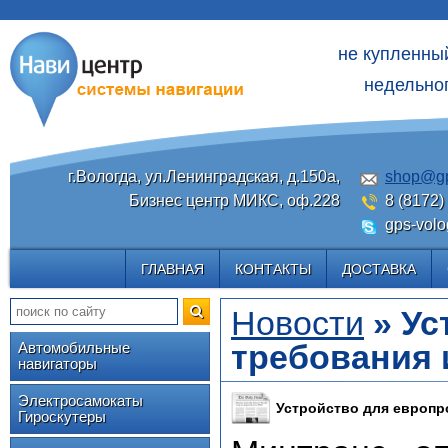
не купленны
недельног
г.Вологда, ул.Ленинградская, д.150а,
shop@gp
Бизнес центр МИКС, оф.228
8 (8172)
gps-volo
ГЛАВНАЯ
КОНТАКТЫ
ДОСТАВКА
Новости
» Ус
требования 
Автомобильные
навигаторы
Электросамокаты
Устройство для европр
Гироскутеры