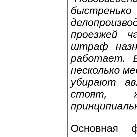
быстрен
делопроизво
проезжей ч
штраф назн
работает. 
несколько ме
убирают а
стоят, 
принципиаль
Основная 