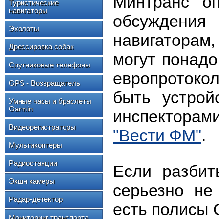
Минтранс оп
Туристические
навигаторы
обсуждени
Эхолоты
навигаторам
Дрессировка собак
могут понад
Спутниковые телефоны
европротокол
GPS - Возвращатель
быть устройс
Умные часы и браслеты
Garmin
инспектора
Видеорегистраторы
"Вести ФМ"
.
Мультикоптеры
Радиостанции
Если разбит
Экшн камеры
серьезно не
Радар-детектор
есть полисы 
Мониторинг транспорта