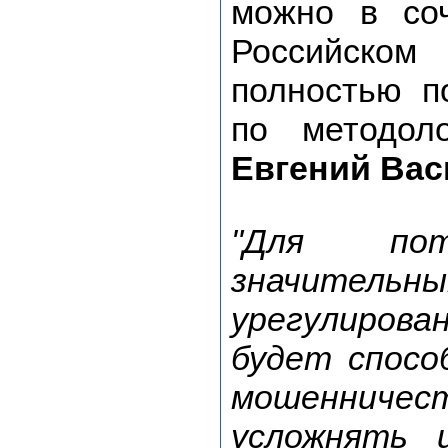
можно в со
Российско
полностью п
по методоло
Евгений Ва
"Для по
значите
урегулиров
будет спосо
мошенничес
усложнять 