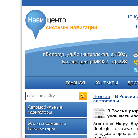
не к
н
г.Вологда, ул.Ленинградская, д.150а,
Бизнес центр МИКС, оф.228
ГЛАВНАЯ
КОНТАКТЫ
ДОС
Новости
» В России 
светофоры
Автомобильные
В России раз
навигаторы
услышать св
Электросамокаты
Агентство Hugry Bo
Гироскутеры
SeeLight в рамках 
городского пространс