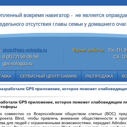
упленный вовремя навигатор - не является оправд
едельного отсутcтвия главы семьи у домашнего очаг
shop@gps-vologda.ru
Время работы:
Пн.-Пт. 9
8 (8172) 50-06-59
Сб. 10
gps-vologda.ru
ТАВКА
СЕРВИСНЫЙ ЦЕНТР GARMIN
РАСПРОДАЖА
В
разработали GPS приложение, которое поможет слабовидящ
работали GPS приложение, которое поможет слабовидящим 
етофоры
ys совместно со Всероссийским обществом слепых (ВОС) пре
проекта Blind, чтобы привлечь внимание общественности к про
тва для людей с ограниченными возможностями, передает Adindex.