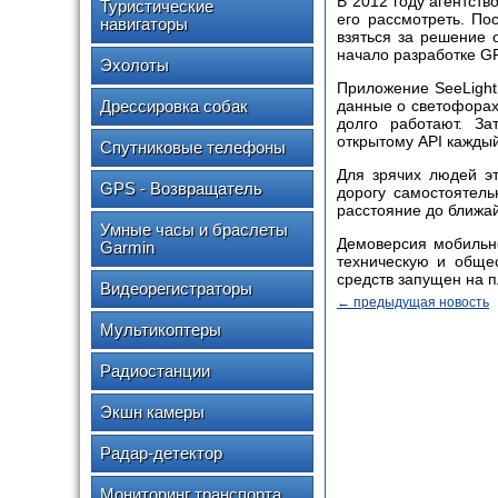
В 2012 году агентств
Туристические
его рассмотреть. П
навигаторы
взяться за решение 
начало разработке G
Эхолоты
Приложение SeeLight
Дрессировка собак
данные о светофорах 
долго работают. За
открытому API каждый
Спутниковые телефоны
Для зрячих людей эт
GPS - Возвращатель
дорогу самостоятель
расстояние до ближа
Умные часы и браслеты
Демоверсия мобильно
Garmin
техническую и общес
средств запущен на п
Видеорегистраторы
← предыдущая новость
Мультикоптеры
Радиостанции
Экшн камеры
Радар-детектор
Мониторинг транспорта