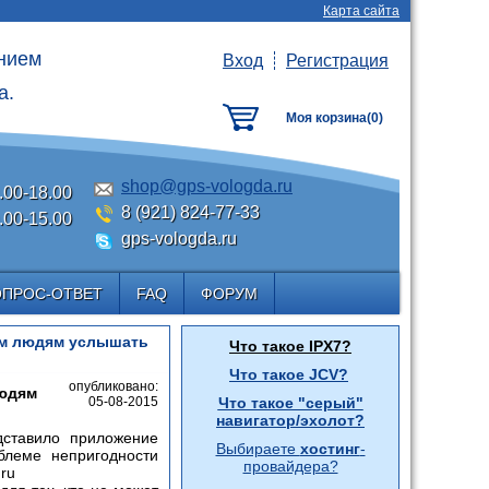
Карта сайта
анием
Вход
Регистрация
а.
Моя корзина(
0
)
shop@gps-vologda.ru
.00-18.00
8 (921) 824-77-33
.00-15.00
gps-vologda.ru
ОПРОС-ОТВЕТ
FAQ
ФОРУМ
им людям услышать
Что такое IPX7?
Что такое JCV?
опубликовано:
людям
05-08-2015
Что такое "серый"
навигатор/эхолот?
дставило приложение
Выбираете
хостинг
-
блеме непригодности
провайдера?
ru