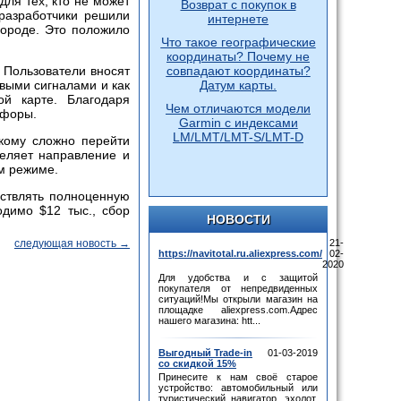
для тех, кто не может
Возврат с покупок в
разработчики решили
интернете
городе. Это положило
Что такое географические
координаты? Почему не
 Пользователи вносят
совпадают координаты?
овыми сигналами и как
Датум карты.
ой карте. Благодаря
Чем отличаются модели
офоры.
Garmin с индексами
LM/LMT/LMT-S/LMT-D
 кому сложно перейти
деляет направление и
м режиме.
ествлять полноценную
одимо $12 тыс., сбор
НОВОСТИ
следующая новость →
21-
https://navitotal.ru.aliexpress.com/
02-
2020
Для удобства и с защитой
покупателя от непредвиденных
ситуаций!Мы открыли магазин на
площадке aliexpress.com.Адрес
нашего магазина: htt...
Выгодный Trade-in
01-03-2019
со скидкой 15%
Принесите к нам своё старое
устройство: автомобильный или
туристический навигатор, эхолот,