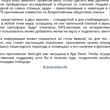
о Hugry Boys занялось проектом Blind, чтобы сделать мир удобнее 
осле проведенных исследований и общения со слепыми людьми 
одной из самых сложных задач – ориентирование и навигация в 
PS приложения совместно со Всероссийским обществом слепых.
 представлено в двух версиях – стандартной и для слабовидящих.
в любой точке мира: оснащены ли они тактильной плиткой и звук
тем светофоры будут отмечены GPS-метками на интерактивн
 пользователь может добавлять метки на карту и подключать свет
а информация может показаться не столь важной, но для тех,
но, она станет настоящим спасением: приложение громко опре
йшего пешеходного перехода и оповещает о его наличии в фоново
го приложения SeeLight уже запущена в App Store. Чтобы осущ
твенную поддержку хотя бы в течение года, создателям необх
лощадке Indiegogo.
ко всем новостям