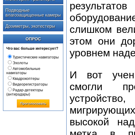
результат
Подводные
оборудовани
влагозащищенные камеры
Дозиметры, экотестеры
слишком вел
этом они до
ОПРОС
Что вас больше интересует?
уровнем наде
Туристические навигаторы
Эхолоты
Автомобильные
И вот учен
навигаторы
Квадрокоптеры
смогли пр
Видеорегистраторы
Радар-детекторы
(антирадары)
устройств
Проголосовать
мигрирующи
высокой на
метка в пр