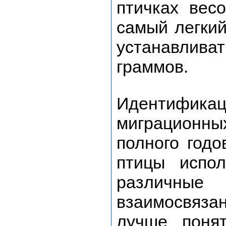
птичках вес
самый легкий
устанавливат
граммов.
Идентифик
миграционны
полного годо
птицы испо
различны
взаимосвяз
лучше поня