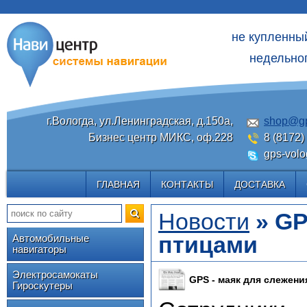
не купленны
недельног
г.Вологда, ул.Ленинградская, д.150а,
shop@gp
Бизнес центр МИКС, оф.228
8 (8172)
gps-volo
ГЛАВНАЯ
КОНТАКТЫ
ДОСТАВКА
Новости
» GP
птицами
Автомобильные
навигаторы
Электросамокаты
GPS - маяк для слежени
Гироскутеры