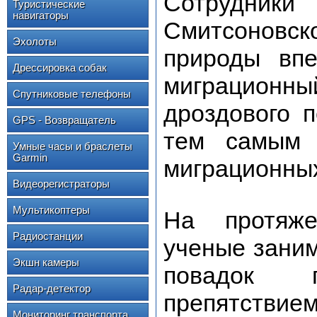
Сотрудники
Туристические
навигаторы
Смитсоновск
Эхолоты
природы впе
Дрессировка собак
миграцион
Спутниковые телефоны
дроздового п
GPS - Возвращатель
тем самым 
Умные часы и браслеты
Garmin
миграционных
Видеорегистраторы
Мультикоптеры
На протяже
Радиостанции
ученые зани
Экшн камеры
повадок 
Радар-детектор
препятствием
Мониторинг транспорта