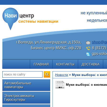
не купленны
недельног
г.Вологда, ул.Ленинградская, д.150а,
shop@gp
Бизнес центр МИКС, оф.228
8 (8172)
gps-volo
ГЛАВНАЯ
КОНТАКТЫ
ДОСТАВКА
Новости
» Муки выбора: с кно
Автомобильные
Муки выбора: с кнопка
навигаторы
Электросамокаты
Гироскутеры