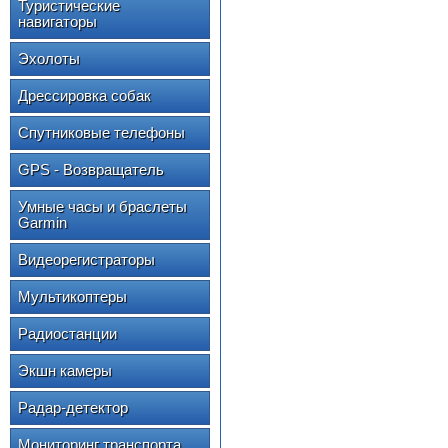
Туристические
навигаторы
Эхолоты
Дрессировка собак
Спутниковые телефоны
GPS - Возвращатель
Умные часы и браслеты
Garmin
Видеорегистраторы
Мультикоптеры
Радиостанции
Экшн камеры
Радар-детектор
Мониторинг транспорта