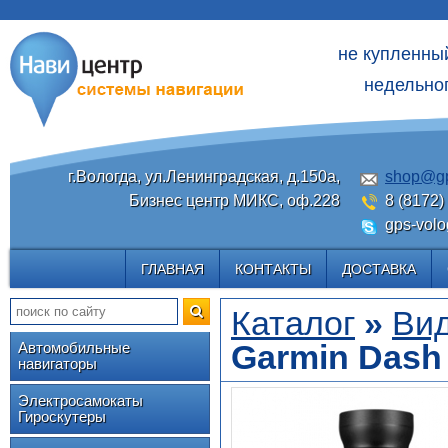
не купленны
недельног
г.Вологда, ул.Ленинградская, д.150а,
shop@gp
Бизнес центр МИКС, оф.228
8 (8172)
gps-volo
ГЛАВНАЯ
КОНТАКТЫ
ДОСТАВКА
Каталог
»
Вид
Garmin Dash
Автомобильные
навигаторы
Электросамокаты
Гироскутеры