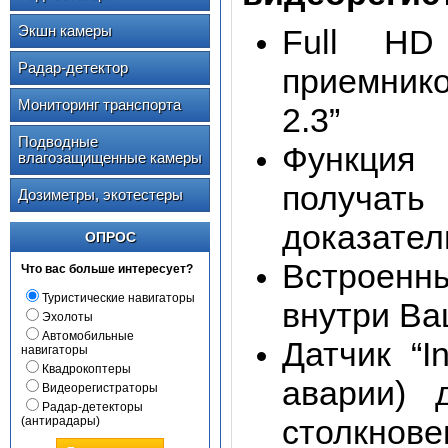
Экшн камеры
Full HD
Радар-детектор
приемнико
Мониторинг транспорта
2.3”
Подводные
Функция 
влагозащищенные камеры
получать
Дозиметры, экотестеры
доказател
ОПРОС
Встроенн
Что вас больше интересует?
Туристические навигаторы
внутри Ва
Эхолоты
Автомобильные
Датчик “I
навигаторы
Квадрокоптеры
аварии) 
Видеорегистраторы
Радар-детекторы
столкнове
(антирадары)