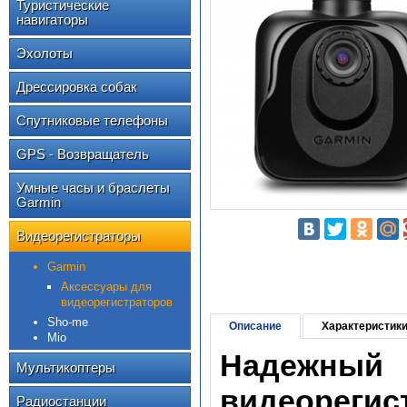
Туристические
навигаторы
Эхолоты
Дрессировка собак
Спутниковые телефоны
GPS - Возвращатель
Умные часы и браслеты
Garmin
Видеорегистраторы
Garmin
Аксессуары для
видеорегистраторов
Sho-me
Описание
Характеристик
Mio
Надежн
Мультикоптеры
видеорегис
Радиостанции