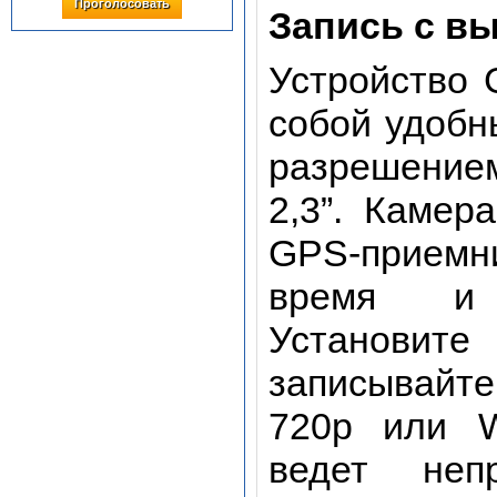
Проголосовать
Запись с в
Устройство 
собой удобн
разрешение
2,3”. Камер
GPS-приемни
время и 
Установите
записывайте
720p или 
ведет неп