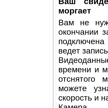
Ваш свиде
моргает
Вам не нуж
окончании з
подключена
ведет запись
Видеоданн
времени и м
отснятого 
можете узн
скорость и 
Камера в