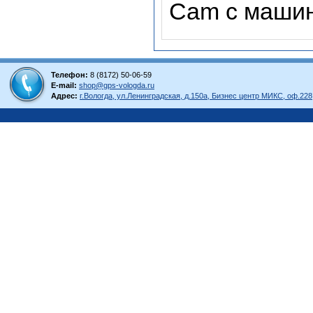
Cam с машин
Телефон:
8 (8172) 50-06-59
E-mail:
shop@gps-vologda.ru
Адрес:
г.Вологда, ул.Ленинградская, д.150а, Бизнес центр МИКС, оф.228