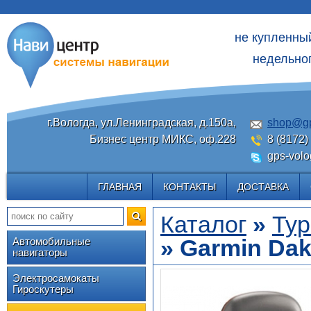
не купленны
недельног
г.Вологда, ул.Ленинградская, д.150а,
shop@gp
Бизнес центр МИКС, оф.228
8 (8172)
gps-volo
ГЛАВНАЯ
КОНТАКТЫ
ДОСТАВКА
Каталог
»
Тур
» Garmin Dak
Автомобильные
навигаторы
Электросамокаты
Гироскутеры