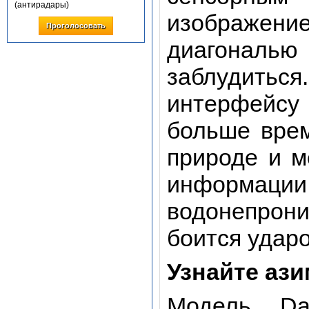
(антирадары)
изображение
Проголосовать
диагонал
заблудит
интерфейс
больше вре
природе и м
информ
водонепрон
боится ударо
Узнайте ази
Модель Da