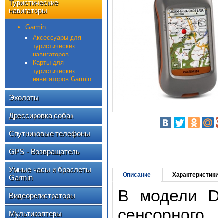
Туристические
навигаторы
Garmin
Аксессуары для
туристических
навигаторов
Карты для
туристических
навигаторов Garmin
Эхолоты
Дрессировка собак
Спутниковые телефоны
GPS - Возвращатель
Умные часы и браслеты
Описание
Характеристик
Garmin
В модели D
Видеорегистраторы
сенсорного
Мультикоптеры