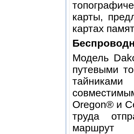
топографиче
карты, пред
картах памят
Беспроводн
Модель Dako
путевыми то
тайникам
совместимым
Oregon® и C
труда отп
маршрут 