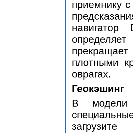
приемнику с
предсказани
навигатор
определяет
прекращае
плотными к
оврагах.
Геокэшинг
В модели 
специальны
загрузи