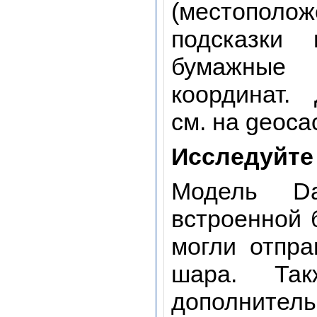
(местополо
подсказки 
бумажные 
координат.
см. на geoca
Исследуйте
Модель Da
встроенной 
могли отпра
шара. Та
дополн