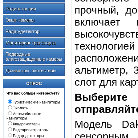
прочный, д
Радиостанции
включает 
Экшн камеры
высокочувс
Радар-детектор
Мониторинг транспорта
технологие
Подводные
расположени
влагозащищенные камеры
альтиметр, 
Дозиметры, экотестеры
слот для кар
ОПРОС
Что вас больше интересует?
Выберит
Туристические навигаторы
отправляйт
Эхолоты
Автомобильные
навигаторы
Модель Da
Квадрокоптеры
Видеорегистраторы
сенсорны
Радар-детекторы