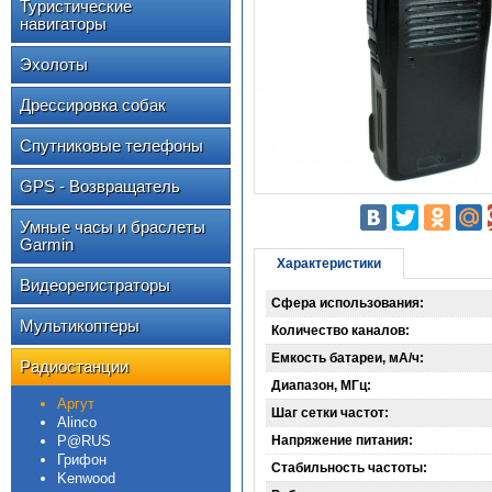
Туристические
навигаторы
Эхолоты
Дрессировка собак
Спутниковые телефоны
GPS - Возвращатель
Умные часы и браслеты
Garmin
Характеристики
Видеорегистраторы
Сфера использования:
Мультикоптеры
Количество каналов:
Емкость батареи, мА/ч:
Радиостанции
Диапазон, МГц:
Аргут
Шаг сетки частот:
Alinco
P@RUS
Напряжение питания:
Грифон
Стабильность частоты:
Kenwood