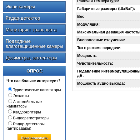
Рабочая температура:
Экшн камеры
Габаритные размеры (ШхВхГ):
Вес:
Радар-детектор
Модуляция:
Мониторинг транспорта
Максимальная девиация частоты
Внеполосные излучения:
Подводные
влагозащищенные камеры
Ток в режиме передачи:
Мощность:
Дозиметры, экотестеры
Чувствительность:
ОПРОС
Подавление интермодуляционны
дБ:
Что вас больше интересует?
Мощность аудио выхода:
Туристические навигаторы
Эхолоты
Автомобильные
навигаторы
Квадрокоптеры
Видеорегистраторы
Радар-детекторы
(антирадары)
Проголосовать