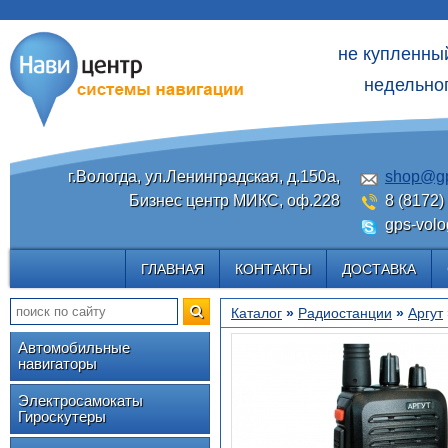
не купленны
недельног
г.Вологда, ул.Ленинградская, д.150а,
shop@gp
Бизнес центр МИКС, оф.228
8 (8172)
gps-volo
ГЛАВНАЯ
КОНТАКТЫ
ДОСТАВКА
Каталог
»
Радиостанции
»
Аргут
Автомобильные
навигаторы
Электросамокаты
Гироскутеры