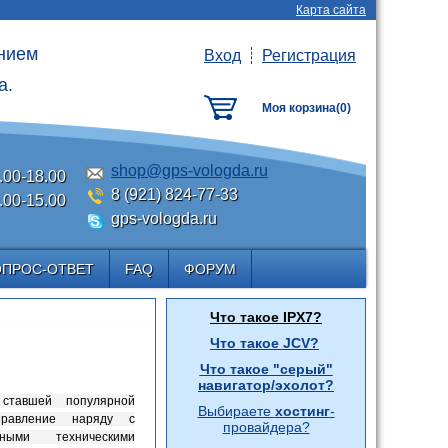
Карта сайта
анием
Вход
Регистрация
а.
Моя корзина(
0
)
shop@gps-vologda.ru
.00-18.00
8 (921) 824-77-33
.00-15.00
gps-vologda.ru
ОПРОС-ОТВЕТ
FAQ
ФОРУМ
Что такое IPX7?
Что такое JCV?
Что такое "серый"
навигатор/эхолот?
ставшей популярной
Выбираете
хостинг
-
правление наряду с
провайдера?
ными техническими