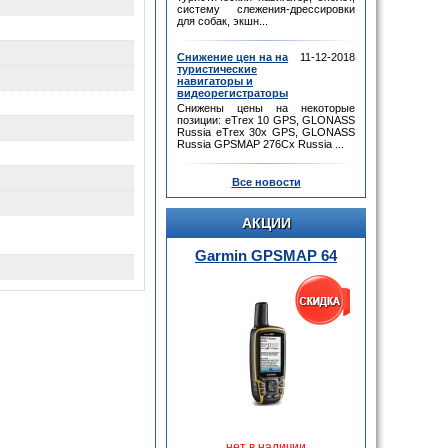
систему слежения-дрессировки
для собак, экшн...
Снижение цен на на
11-12-2018
туристические
навигаторы и
видеорегистраторы
Снижены цены на некоторые
позиции: eTrex 10 GPS, GLONASS
Russia eTrex 30x GPS, GLONASS
Russia GPSMAP 276Cx Russia ...
Все новости
АКЦИИ
Garmin GPSMAP 64
нет в наличии