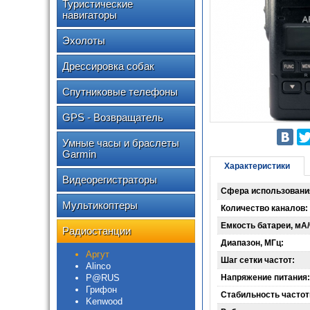
Туристические
навигаторы
Эхолоты
Дрессировка собак
Спутниковые телефоны
GPS - Возвращатель
Умные часы и браслеты
Garmin
Характеристики
Видеорегистраторы
Сфера использовани
Мультикоптеры
Количество каналов:
Емкость батареи, мА/
Радиостанции
Диапазон, МГц:
Аргут
Шаг сетки частот:
Alinco
P@RUS
Напряжение питания:
Грифон
Стабильность частот
Kenwood