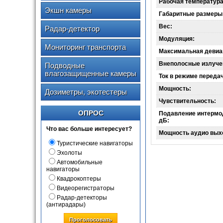
Рабочая температура
Экшн камеры
Габаритные размеры
Вес:
Радар-детектор
Модуляция:
Мониторинг транспорта
Максимальная девиа
Внеполосные излуче
Подводные
влагозащищенные камеры
Ток в режиме переда
Мощность:
Дозиметры, экотестеры
Чувствительность:
ОПРОС
Подавление интермо
дБ:
Что вас больше интересует?
Мощность аудио вых
Туристические навигаторы
Эхолоты
Автомобильные
навигаторы
Квадрокоптеры
Видеорегистраторы
Радар-детекторы
(антирадары)
Проголосовать