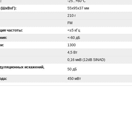
:
-25...+60°C
 (ШхВхГ):
55x95x37 мм
210 г
FM
ция частоты:
<±5 кГц
ния:
<-60 дБ
чи:
1300
4,5 Вт
0,16 мкВ (12dB SINAD)
дуляционных искажений,
50 дБ
ода:
450 мВт