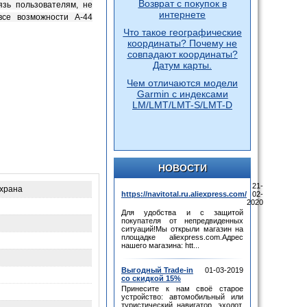
Возврат с покупок в
язь пользователям, не
интернете
все возможности А-44
Что такое географические
координаты? Почему не
совпадают координаты?
Датум карты.
Чем отличаются модели
Garmin с индексами
LM/LMT/LMT-S/LMT-D
НОВОСТИ
21-
охрана
https://navitotal.ru.aliexpress.com/
02-
2020
Для удобства и с защитой
покупателя от непредвиденных
ситуаций!Мы открыли магазин на
площадке aliexpress.com.Адрес
нашего магазина: htt...
Выгодный Trade-in
01-03-2019
со скидкой 15%
Принесите к нам своё старое
устройство: автомобильный или
туристический навигатор, эхолот,