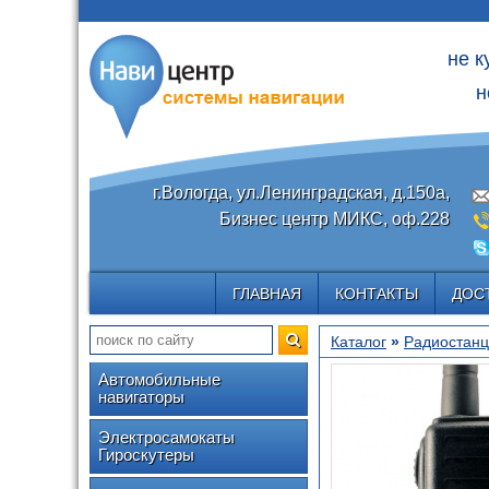
не к
н
г.Вологда, ул.Ленинградская, д.150а,
Бизнес центр МИКС, оф.228
ГЛАВНАЯ
КОНТАКТЫ
ДОС
Каталог
»
Радиостан
Автомобильные
навигаторы
Электросамокаты
Гироскутеры