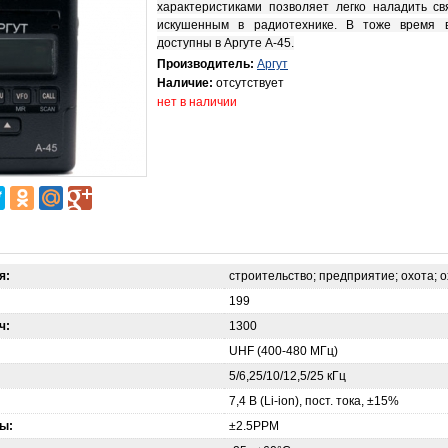
характеристиками позволяет легко наладить св
искушенным в радиотехнике. В тоже время 
доступны в Аргуте А-45.
Производитель:
Аргут
Наличие:
отсутствует
нет в наличии
я:
строительство; предприятие; охота; 
199
ч:
1300
UHF (400-480 МГц)
5/6,25/10/12,5/25 кГц
7,4 В (Li-ion), пост. тока, ±15%
ы:
±2.5РРМ