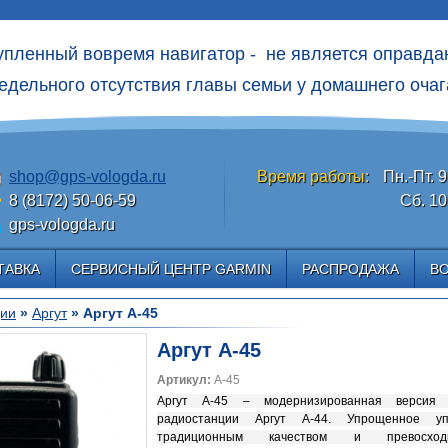
упленный вовремя навигатор - не является оправд
едельного отсутcтвия главы семьи у домашнего очаг
shop@gps-vologda.ru
Время работы:
Пн.-Пт. 9
8 (8172) 50-06-59
Сб. 10
gps-vologda.ru
ТАВКА
СЕРВИСНЫЙ ЦЕНТР GARMIN
РАСПРОДАЖА
В
ции
»
Аргут
» Аргут А-45
Аргут А-45
Артикул:
А-45
Аргут А-45 – модернизированная версия 
радиостанции Аргут А-44. Упрощенное у
традиционным качеством и превосход