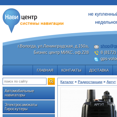
не купленны
недельног
г.Вологда, ул.Ленинградская, д.150а,
shop@gp
Бизнес центр МИКС, оф.228
8 (8172)
gps-volo
ГЛАВНАЯ
КОНТАКТЫ
ДОСТАВКА
Каталог
»
Радиостанции
»
Аргут
Автомобильные
навигаторы
Электросамокаты
Гироскутеры