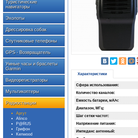
Туристические
навигаторы
Эхолоты
Дрессировка собак
Спутниковые телефоны
GPS - Возвращатель
Умные часы и браслеты
Garmin
Характеристики
Видеорегистраторы
Сфера использования:
Мультикоптеры
Количество каналов:
Емкость батареи, мА/ч:
Радиостанции
Диапазон, МГц:
Аргут
Шаг сетки частот:
Alinco
P@RUS
Напряжение питания:
Грифон
Импеданс антенный:
Kenwood