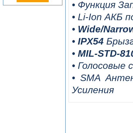
• Функция З
• Li-Ion АКБ
•
Wide/Narr
•
IPX54
Брыз
•
MIL-STD-8
• Голосовые 
• SMA Анте
Усиления