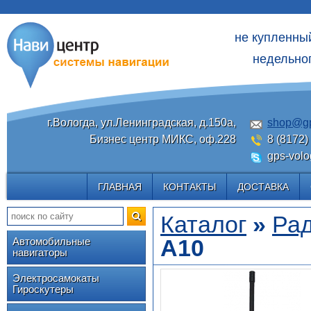
не купленны
недельног
г.Вологда, ул.Ленинградская, д.150а,
shop@gp
Бизнес центр МИКС, оф.228
8 (8172)
gps-volo
ГЛАВНАЯ
КОНТАКТЫ
ДОСТАВКА
Каталог
»
Ра
A10
Автомобильные
навигаторы
Электросамокаты
Гироскутеры