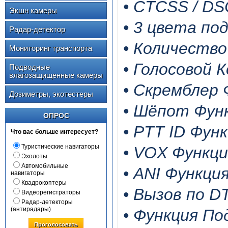
• CTCSS / DS
Экшн камеры
• 3 цвета по
Радар-детектор
• Количество
Мониторинг транспорта
• Голосовой 
Подводные
влагозащищенные камеры
• Скремблер
Дозиметры, экотестеры
• Шёпот Фун
ОПРОС
• PTT ID Фун
Что вас больше интересует?
Туристические навигаторы
• VOX Функц
Эхолоты
Автомобильные
• ANI Функци
навигаторы
Квадрокоптеры
• Вызов по 
Видеорегистраторы
Радар-детекторы
(антирадары)
• Функция П
Проголосовать