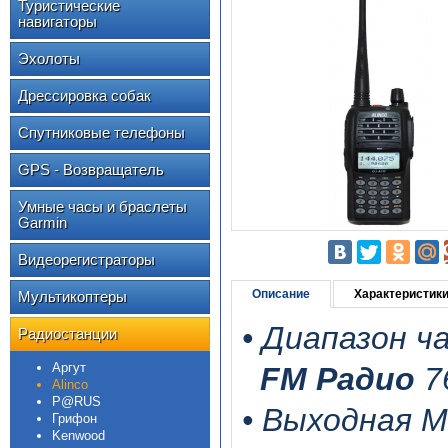
Туристические
навигаторы
Эхолоты
Дрессировка собак
Спутниковые телефоны
GPS - Возвращатель
Умные часы и браслеты
Garmin
Видеорегистраторы
Описание
Характеристик
Мультикоптеры
• Диапазон ч
Радиостанции
Аргут
FM Радио
7
Alinco
P@RUS
• Выходная М
Грифон
Kenwood