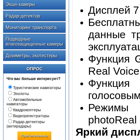
Экшн камеры
Дисплей 7
Радар-детектор
Бесплатн
Мониторинг транспорта
данные тр
Подводные
эксплуата
влагозащищенные камеры
Дозиметры, экотестеры
Функция G
Real Voice
ОПРОС
Что вас больше интересует?
Функция
Туристические навигаторы
голосовым
Эхолоты
Автомобильные
Режимы 
навигаторы
Квадрокоптеры
Видеорегистраторы
photoReal 
Радар-детекторы
(антирадары)
Яркий дисп
Проголосовать