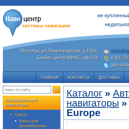
не купленны
недельног
г.Вологда, ул.Ленинградская, д.150а,
shop@gp
Бизнес центр МИКС, оф.228
8 (8172)
gps-volo
ГЛАВНАЯ
КОНТАКТЫ
ДОСТАВКА
Каталог
»
Ав
навигаторы
Автомобильные
навигаторы
Europe
Garmin
Карты для
автомобильных