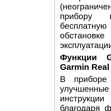
(неограни
прибору 
бесплатну
обстановк
эксплуатации
Функции G
Garmin Real
В приборе 
улучшенные
инструкци
благодаря ф