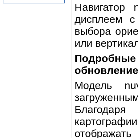
Навигатор 
дисплеем с
выбора орие
или вертикал
Подробны
обновлени
Модель nu
загруженным
Благодаря
картограф
отображ