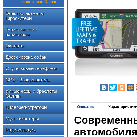
навигаторов Garmin
Электросамокаты
Гироскутеры
Туристические
навигаторы
Эхолоты
Дрессировка собак
Спутниковые телефоны
GPS - Возвращатель
Умные часы и браслеты
Garmin
Видеорегистраторы
Описание
Характеристик
Современн
Мультикоптеры
автомобил
Радиостанции