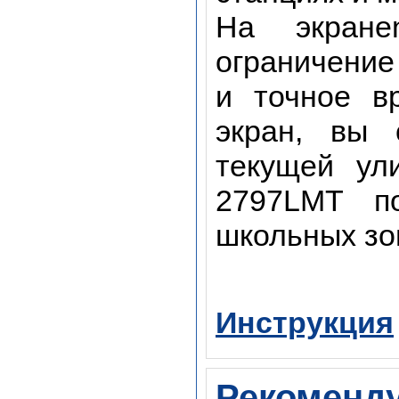
На экране
ограничение
и точное в
экран, вы 
текущей ул
2797LMT по
школьных зо
Инструкция
Рекоменд