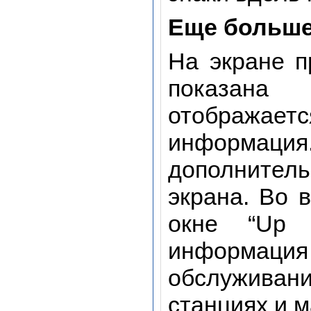
Еще больш
На экране п
показана
отобража
информа
дополнител
экрана. Во 
окне “Up 
информац
обслуживан
станциях и м