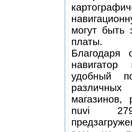
картограф
навигацион
могут быть 
платы.
Благодаря 
навигатор 
удобный п
различных
магазинов,
nuvi 27
предзагруж