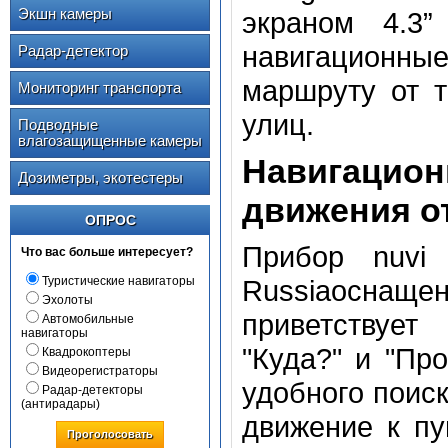
Экшн камеры
экраном 4.3”
навигационн
Радар-детектор
маршруту от т
Мониторинг транспорта
улиц.
Подводные
влагозащищенные камеры
Навигаци
Дозиметры, экотестеры
движения о
ОПРОС
Прибор nuvi 
Что вас больше интересует?
Туристические навигаторы
Russiaоснащен
Эхолоты
приветствует
Автомобильные
навигаторы
"Куда?" и "Пр
Квадрокоптеры
Видеорегистраторы
удобного поиск
Радар-детекторы
(антирадары)
движение к пу
Проголосовать