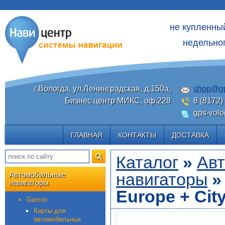
не купленны
недельног
г.Вологда, ул.Ленинградская, д.150а,
shop@gp
Бизнес центр МИКС, оф.228
8 (8172)
gps-volo
ГЛАВНАЯ
КОНТАКТЫ
ДОСТАВКА
Каталог
»
Ав
навигаторы
Автомобильные
навигаторы
Europe + Cit
Garmin
Карты для
автомобильных