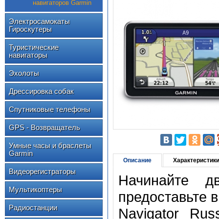
навигаторов Garmin
Электросамокаты
Гироскутеры
Туристические
навигаторы
Эхолоты
Дрессировка собак
Спутниковые телефоны
GPS - Возвращатель
Умные часы и браслеты
Garmin
Описание
Характеристик
Видеорегистраторы
Начинайте д
Мультикоптеры
предоставьте в
Радиостанции
Navigator Ru