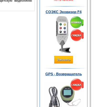
 детскую видеоняню
СОЭКС Эковизор F4
Заказать
GPS - Возвращатель