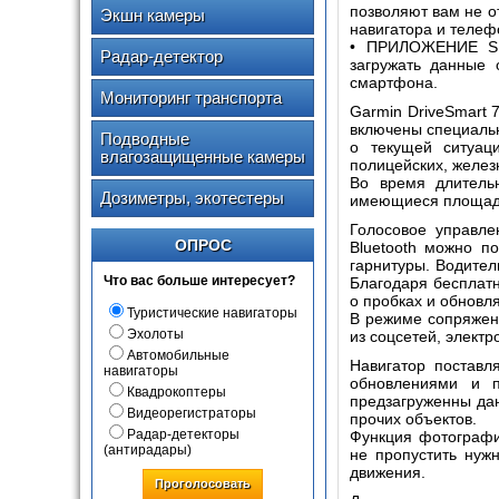
позволяют вам не о
Экшн камеры
навигатора и телефо
• ПРИЛОЖЕНИЕ SMA
Радар-детектор
загружать данные 
смартфона.
Мониторинг транспорта
Garmin DriveSmart 
включены специаль
Подводные
о текущей ситуац
влагозащищенные камеры
полицейских, желез
Во время длитель
Дозиметры, экотестеры
имеющиеся площадк
Голосовое управле
ОПРОС
Bluetooth можно п
гарнитуры. Водител
Что вас больше интересует?
Благодаря бесплат
о пробках и обновля
Туристические навигаторы
В режиме сопряжен
Эхолоты
из соцсетей, электр
Автомобильные
Навигатор поставл
навигаторы
обновлениями и п
Квадрокоптеры
предзагруженны да
Видеорегистраторы
прочих объектов.
Радар-детекторы
Функция фотографи
(антирадары)
не пропустить нуж
движения.
Проголосовать