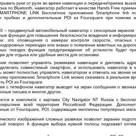
трывать руки от руля во время навигации и передачи/приема вызо
на по Bluetooth, навигатор работает в качестве Hands Free приемн
RTPHONE LINK Бесплатное приложение Smartphone link по
о пробках и дополнительные POI из Foursquare при поможи 
70 – продвинутый автомобильный навигатор с сенсорным экраном 
ные функции для повышения безопасности вождения и информиро
ии: это оповещения о камерах контроля скорости, опасных п
нодорожных переездах или знаках о появлении животных на дороге
ных поездок функция предупреждения об усталости будет пре
и для отдыха или удобные места для остановки.
ние позволяет управлять режимами навигации и диктовать адр
одключить совместимый смартфон, и использовать навигатор в к
ь может полностью управлять навигатором и отвечать на звонки не
ному приложению Smartphone Link можно скачивать в реальном 
ть POI из Foursquare.
ия с телефоном навигатор выводит на экран сообщения о звонка
онные письма и многое другое.
яется в комплекте с картами City Navigator NT Russia c беспл
окрытием всей территории Российской Федерации. Дополнит
нные от Foursquare, POI, содержащие миллионы популярных магаз
ческого изображения сложных развязок позволит заранее подгото
ный поворот. А функция выбора нужной полосы подскажет опти