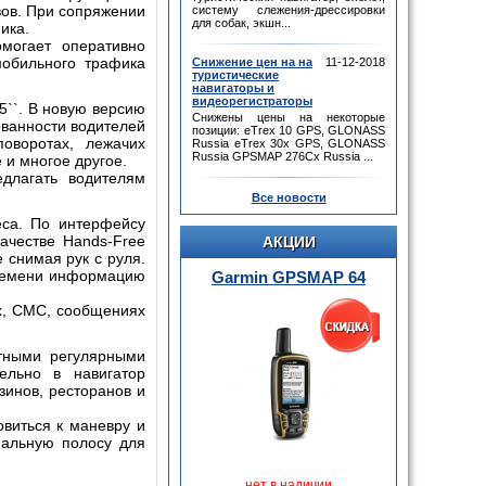
вов. При сопряжении
систему слежения-дрессировки
для собак, экшн...
ика.
могает оперативно
мобильного трафика
Снижение цен на на
11-12-2018
туристические
навигаторы и
видеорегистраторы
5``. В новую версию
Снижены цены на некоторые
ванности водителей
позиции: eTrex 10 GPS, GLONASS
оворотах, лежачих
Russia eTrex 30x GPS, GLONASS
Russia GPSMAP 276Cx Russia ...
 и многое другое.
длагать водителям
Все новости
еса. По интерфейсу
ачестве Hands-Free
АКЦИИ
 снимая рук с руля.
времени информацию
Garmin GPSMAP 64
х, СМС, сообщениях
атными регулярными
ельно в навигатор
инов, ресторанов и
виться к маневру и
мальную полосу для
нет в наличии