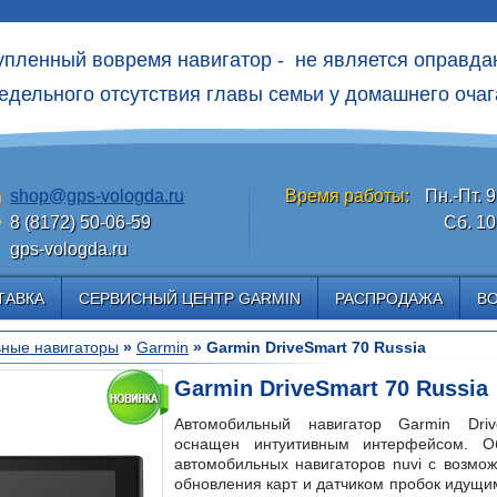
упленный вовремя навигатор - не является оправд
едельного отсутcтвия главы семьи у домашнего очаг
shop@gps-vologda.ru
Время работы:
Пн.-Пт. 9
8 (8172) 50-06-59
Сб. 10
gps-vologda.ru
ТАВКА
СЕРВИСНЫЙ ЦЕНТР GARMIN
РАСПРОДАЖА
В
ные навигаторы
»
Garmin
» Garmin DriveSmart 70 Russia
Garmin DriveSmart 70 Russia
Автомобильный навигатор Garmin Dri
оснащен интуитивным интерфейсом. О
автомобильных навигаторов nuvi с возмо
обновления карт и датчиком пробок идущим