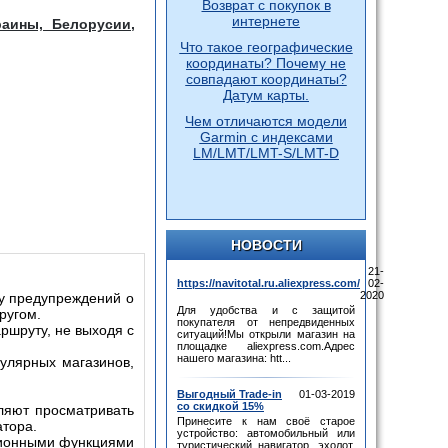
Возврат с покупок в
интернете
аины, Белорусии,
Что такое географические
координаты? Почему не
совпадают координаты?
Датум карты.
Чем отличаются модели
Garmin с индексами
LM/LMT/LMT-S/LMT-D
НОВОСТИ
21-
https://navitotal.ru.aliexpress.com/
02-
2020
у предупреждений о
Для удобства и с защитой
ругом.
покупателя от непредвиденных
шруту, не выходя с
ситуаций!Мы открыли магазин на
площадке aliexpress.com.Адрес
нашего магазина: htt...
лярных магазинов,
Выгодный Trade-in
01-03-2019
со скидкой 15%
яют просматривать
Принесите к нам своё старое
атора.
устройство: автомобильный или
ионными функциями
туристический навигатор, эхолот,