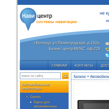
не к
н
г.Вологда, ул.Ленинградская, д.150а,
Бизнес центр МИКС, оф.228
ГЛАВНАЯ
КОНТАКТЫ
ДОС
Каталог
»
Автомобиль
Автомобильные
навигаторы
Garmin
Карты для
автомобильных