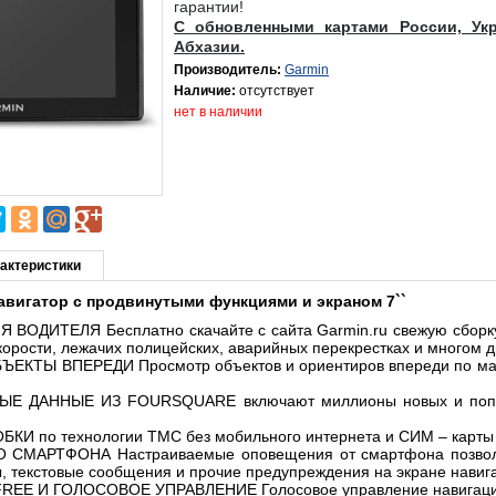
гарантии!
С обновленными картами России, Укр
Абхазии.
Производитель:
Garmin
Наличие:
отсутствует
нет в наличии
актеристики
вигатор с продвинутыми функциями и экраном 7``
ВОДИТЕЛЯ Бесплатно скачайте с сайта Garmin.ru свежую сборк
корости, лежачих полицейских, аварийных перекрестках и многом д
ЕКТЫ ВПЕРЕДИ Просмотр объектов и ориентиров впереди по мар
Е ДАННЫЕ ИЗ FOURSQUARE включают миллионы новых и попу
КИ по технологии TMC без мобильного интернета и СИМ – карты
СМАРТФОНА Настраиваемые оповещения от смартфона позвол
 текстовые сообщения и прочие предупреждения на экране навиг
REE И ГОЛОСОВОЕ УПРАВЛЕНИЕ Голосовое управление навигац