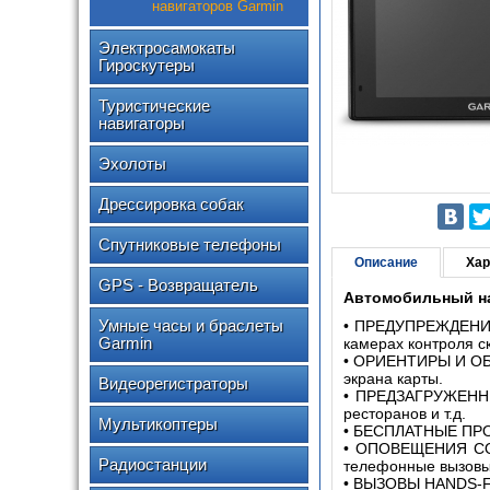
навигаторов Garmin
Электросамокаты
Гироскутеры
Туристические
навигаторы
Эхолоты
Дрессировка собак
Спутниковые телефоны
Описание
Хар
GPS - Возвращатель
Автомобильный на
Умные часы и браслеты
• ПРЕДУПРЕЖДЕНИЯ 
Garmin
камерах контроля с
• ОРИЕНТИРЫ И ОБЪ
экрана карты.
Видеорегистраторы
• ПРЕДЗАГРУЖЕННЫ
ресторанов и т.д.
Мультикоптеры
• БЕСПЛАТНЫЕ ПРОБ
• ОПОВЕЩЕНИЯ СО 
Радиостанции
телефонные вызовы,
• ВЫЗОВЫ HANDS-F