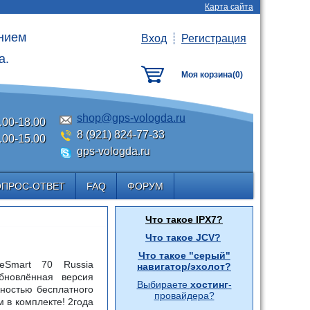
Карта сайта
анием
Вход
Регистрация
а.
Моя корзина(
0
)
shop@gps-vologda.ru
.00-18.00
8 (921) 824-77-33
.00-15.00
gps-vologda.ru
ОПРОС-ОТВЕТ
FAQ
ФОРУМ
Что такое IPX7?
Что такое JCV?
Что такое "серый"
veSmart 70 Russia
навигатор/эхолот?
бновлённая версия
Выбираете
хостинг
-
жностью бесплатного
провайдера?
 в комплекте! 2года